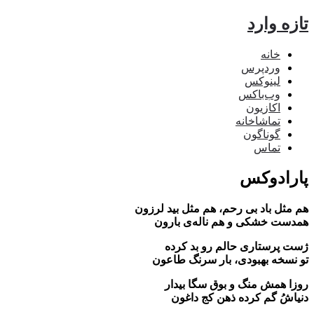
تازه وارد
خانه
وردپرس
لینوکس
وب‌باکس
اکازیون
تماشاخانه
گوناگون
تماس
پارادوکس
هم مثل باد بی رحم، هم مثل بید لرزون
همدست خشکی و هم ناله‌ی بارون
ژست پرستاری حالم رو بد کرده
تو نسخه بهبودی، بار سرنگ طاعون
روزا همش منگ و بوق سگا بیدار
دنیاشُ گم کرده ذهن کج داغون