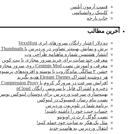
قیمت آزمون آیلتس
کلینیک روانشناسی
چاپ پارچه
آخرین مطالب
ده دلار اعتبار رایگان سرورهای ابری VexxHost
برش و نمایش بهینه‌تر تصاویر در وردپرس با OTF Regenerate Thumbnails
انتشار هشتمین شماره ماهنامه طراحی وب
معرفی چند سایت برای خرید سرور مجازی با بیت کوین
معرفی و آموزش نصب Centmin Mod روی سرور مجازی
جشن ۲ سالگی ماندگار‌وب با پوسته و افزونه‌های پریمیوم وردپرس
هر دوشنبه اشتراک Elegant Themes هدیه بگیرید
افزایش سرعت در مرورگر کروم با Data Compression Proxy
ذخیره و اشتراک فایل با سرویس رایگان pCloud
بهینه‌سازی سرعت وردپرس برای دوستان لینوکس نویس
نصب پیام رسان فیسبوک در لینوکس
برنامه شما در تلویزیون وردپرس
حساب جیب خود را داشته باشید!
نصب گوگل ارث در اوبونتو
مثل یک هکر به سایت خود حمله کنید!
انتقال وردپرس به هاست جدید