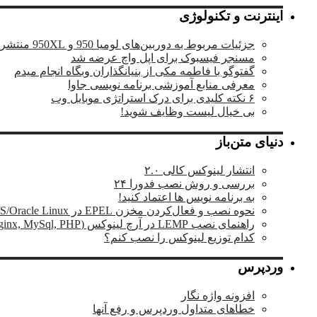
اینترنت و تکنولوژی
جزئیات مربوط به دوربین‌های لومیا 950 و 950XL منتشر شد
مسنجر فیسبوک برای اپل واچ عرضه شد
گفتوگو با فاطمه مکی از بنیانگذاران وبگاه انجام میدم
معرفی منابع آموزشی برنامه نویسی جاوا
۶ نکته کلیدی برای درک استراتژی موبایل وب
بی خیال لیست وظایف شوید!
دنیای متن‌باز
انتشار لینوکس کالی ۲.۰
بررسی و روش نصب فدورا ۲۴
به برنامه نویس ها اعتماد کنید!
نحوه نصب و فعال‌کردن مخزن EPEL در RHEL/CentOS/Oracle Linux
راهنمای نصب LEMP در آرچ لینوکس (Nginx, MySql, PHP)
کدام توزیع لینوکس را نصب کنم؟
وردپرس
افزونه واژه نگار
خطاهای متداول وردپرس و رفع آنها