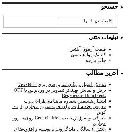
جستجو
تبلیغات متنی
قیمت آزمون آیلتس
کلینیک روانشناسی
چاپ پارچه
آخرین مطالب
ده دلار اعتبار رایگان سرورهای ابری VexxHost
برش و نمایش بهینه‌تر تصاویر در وردپرس با OTF
Regenerate Thumbnails
انتشار هشتمین شماره ماهنامه طراحی وب
معرفی چند سایت برای خرید سرور مجازی با بیت
کوین
معرفی و آموزش نصب Centmin Mod روی سرور
مجازی
جشن ۲ سالگی ماندگار‌وب با پوسته و افزونه‌های