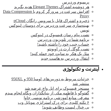
پریمیوم وردپرس
هر دوشنبه اشتراک Elegant Themes هدیه بگیرید
افزایش سرعت در مرورگر کروم با Data Compression
Proxy
ذخیره و اشتراک فایل با سرویس رایگان pCloud
بهینه‌سازی سرعت وردپرس برای دوستان لینوکس
نویس
نصب پیام رسان فیسبوک در لینوکس
برنامه شما در تلویزیون وردپرس
حساب جیب خود را داشته باشید!
نصب گوگل ارث در اوبونتو
مثل یک هکر به سایت خود حمله کنید!
انتقال وردپرس به هاست جدید
اینترنت و تکنولوژی
جزئیات مربوط به دوربین‌های لومیا 950 و 950XL
منتشر شد
مسنجر فیسبوک برای اپل واچ عرضه شد
گفتوگو با فاطمه مکی از بنیانگذاران وبگاه انجام میدم
معرفی منابع آموزشی برنامه نویسی جاوا
۶ نکته کلیدی برای درک استراتژی موبایل وب
بی خیال لیست وظایف شوید!