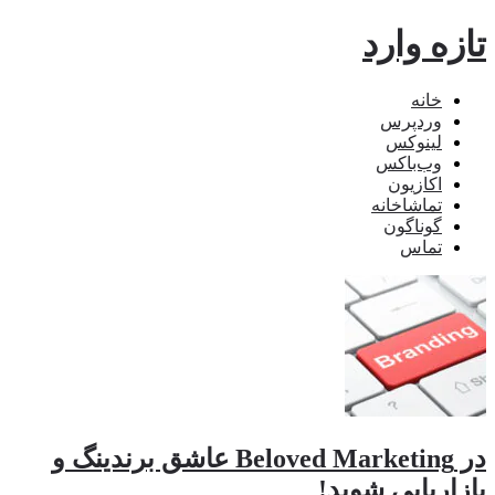
تازه وارد
خانه
وردپرس
لینوکس
وب‌باکس
اکازیون
تماشاخانه
گوناگون
تماس
در Beloved Marketing عاشق برندینگ و
بازاریابی شوید!