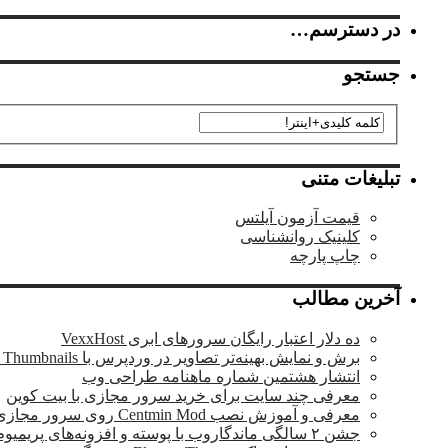
در دسترسم…
جستجو
تبلیغات متنی
قیمت آزمون آیلتس
کلینیک روانشناسی
چاپ پارچه
آخرین مطالب
ده دلار اعتبار رایگان سرورهای ابری VexxHost
برش و نمایش بهینه‌تر تصاویر در وردپرس با OTF Regenerate Thumbnails
انتشار هشتمین شماره ماهنامه طراحی وب
معرفی چند سایت برای خرید سرور مجازی با بیت کوین
معرفی و آموزش نصب Centmin Mod روی سرور مجازی
جشن ۲ سالگی ماندگار‌وب با پوسته و افزونه‌های پریمیوم وردپرس