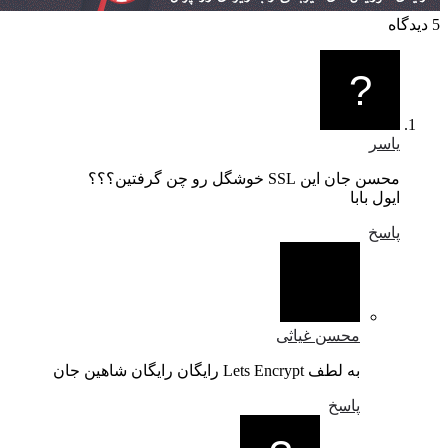
5 دیدگاه
یاسر
محسن جان این SSL خوشگل رو چن گرفتین؟؟؟
ایول بابا
پاسخ
محسن غیاثی
به لطف Lets Encrypt رایگان رایگان شاهین جان
پاسخ