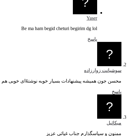
Yaser
Be ma ham begid cheturi begirim dg lol
پاسخ
سوشیانت زوارزاده
محسن جون همیشه پیشنهادات بسیار خوبه نوشته‌ّای خوبی هم 
پاسخ
میکائیل
ممنون و سپاسگذارم جناب غیاثی عزیز