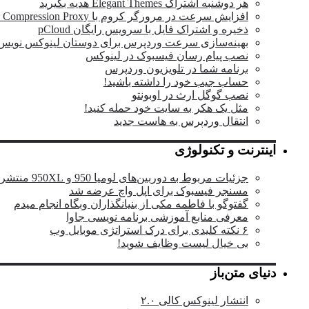
هر دوشنبه اشتراک Elegant Themes هدیه بگیرید
افزایش سرعت در مرورگر کروم با Data Compression Proxy
ذخیره و اشتراک فایل با سرویس رایگان pCloud
بهینه‌سازی سرعت وردپرس برای دوستان لینوکس نویس
نصب پیام رسان فیسبوک در لینوکس
برنامه شما در تلویزیون وردپرس
حساب جیب خود را داشته باشید!
نصب گوگل ارث در اوبونتو
مثل یک هکر به سایت خود حمله کنید!
انتقال وردپرس به هاست جدید
اینترنت و تکنولوژی
جزئیات مربوط به دوربین‌های لومیا 950 و 950XL منتشر شد
مسنجر فیسبوک برای اپل واچ عرضه شد
گفتوگو با فاطمه مکی از بنیانگذاران وبگاه انجام میدم
معرفی منابع آموزشی برنامه نویسی جاوا
۶ نکته کلیدی برای درک استراتژی موبایل وب
بی خیال لیست وظایف شوید!
دنیای متن‌باز
انتشار لینوکس کالی ۲.۰