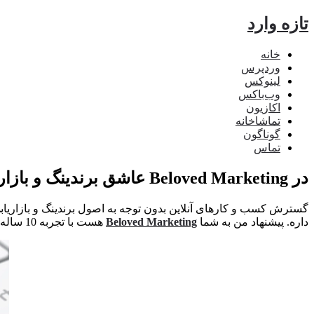
تازه وارد
خانه
وردپرس
لینوکس
وب‌باکس
اکازیون
تماشاخانه
گوناگون
تماس
در Beloved Marketing عاشق برندینگ و بازاریابی شوید!
گسترش کسب و کارهای آنلاین بدون توجه به اصول برندینگ و بازاریاب
داره. پیشنهاد من به شما
Beloved Marketing
هست با تجربه 10 ساله و نویسندگان خوش ذوقش.