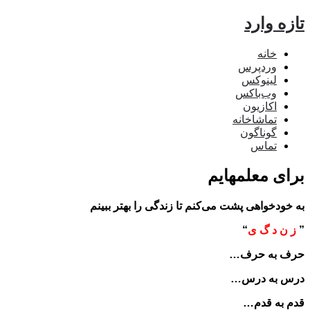
تازه وارد
خانه
وردپرس
لینوکس
وب‌باکس
اکازیون
تماشاخانه
گوناگون
تماس
برای معلمهایم
به خودخواهی پشت می‌کنم تا زندگی را بهتر ببینم
”
ز ن د گ ی
“
حرف به حرف…
درس به درس…
قدم به قدم…