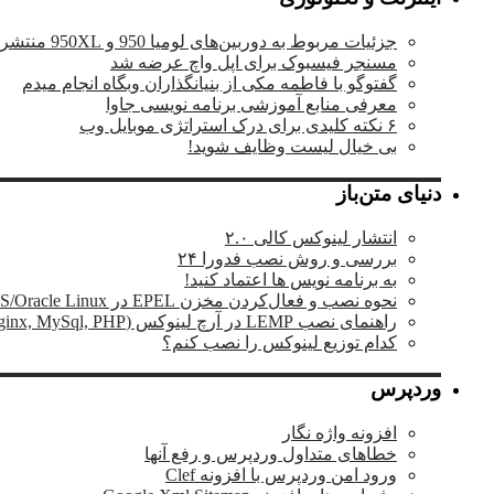
جزئیات مربوط به دوربین‌های لومیا 950 و 950XL منتشر شد
مسنجر فیسبوک برای اپل واچ عرضه شد
گفتوگو با فاطمه مکی از بنیانگذاران وبگاه انجام میدم
معرفی منابع آموزشی برنامه نویسی جاوا
۶ نکته کلیدی برای درک استراتژی موبایل وب
بی خیال لیست وظایف شوید!
دنیای متن‌باز
انتشار لینوکس کالی ۲.۰
بررسی و روش نصب فدورا ۲۴
به برنامه نویس ها اعتماد کنید!
نحوه نصب و فعال‌کردن مخزن EPEL در RHEL/CentOS/Oracle Linux
راهنمای نصب LEMP در آرچ لینوکس (Nginx, MySql, PHP)
کدام توزیع لینوکس را نصب کنم؟
وردپرس
افزونه واژه نگار
خطاهای متداول وردپرس و رفع آنها
ورود امن وردپرس با افزونه Clef