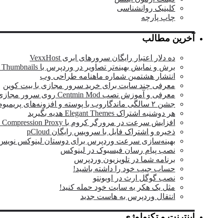
کلینیک روانشناسی
چاپ پارچه
آخرین مطالب
ده دلار اعتبار رایگان سرورهای ابری VexxHost
برش و نمایش بهینه‌تر تصاویر در وردپرس با OTF Regenerate Thumbnails
انتشار هشتمین شماره ماهنامه طراحی وب
معرفی چند سایت برای خرید سرور مجازی با بیت کوین
معرفی و آموزش نصب Centmin Mod روی سرور مجازی
جشن ۲ سالگی ماندگار‌وب با پوسته و افزونه‌های پریمیوم وردپرس
هر دوشنبه اشتراک Elegant Themes هدیه بگیرید
افزایش سرعت در مرورگر کروم با Data Compression Proxy
ذخیره و اشتراک فایل با سرویس رایگان pCloud
بهینه‌سازی سرعت وردپرس برای دوستان لینوکس نویس
نصب پیام رسان فیسبوک در لینوکس
برنامه شما در تلویزیون وردپرس
حساب جیب خود را داشته باشید!
نصب گوگل ارث در اوبونتو
مثل یک هکر به سایت خود حمله کنید!
انتقال وردپرس به هاست جدید
اینترنت و تکنولوژی