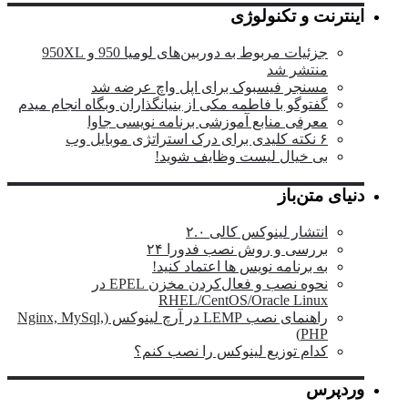
اینترنت و تکنولوژی
جزئیات مربوط به دوربین‌های لومیا 950 و 950XL
منتشر شد
مسنجر فیسبوک برای اپل واچ عرضه شد
گفتوگو با فاطمه مکی از بنیانگذاران وبگاه انجام میدم
معرفی منابع آموزشی برنامه نویسی جاوا
۶ نکته کلیدی برای درک استراتژی موبایل وب
بی خیال لیست وظایف شوید!
دنیای متن‌باز
انتشار لینوکس کالی ۲.۰
بررسی و روش نصب فدورا ۲۴
به برنامه نویس ها اعتماد کنید!
نحوه نصب و فعال‌کردن مخزن EPEL در
RHEL/CentOS/Oracle Linux
راهنمای نصب LEMP در آرچ لینوکس (Nginx, MySql,
PHP)
کدام توزیع لینوکس را نصب کنم؟
وردپرس