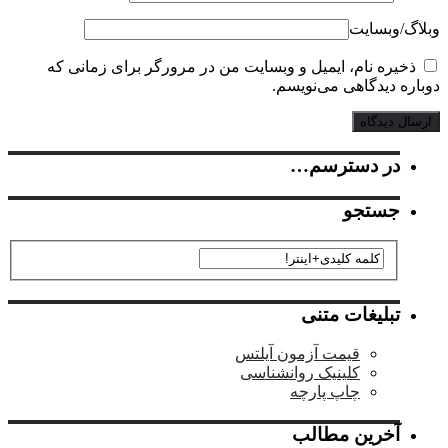
گ‌/‌وبسایت
خیره نام، ایمیل و وبسایت من در مرورگر برای زمانی که
ره دیدگاهی می‌نویسم.
در دسترسم…
جستجو
تبلیغات متنی
قیمت آزمون آیلتس
کلینیک روانشناسی
چاپ پارچه
آخرین مطالب