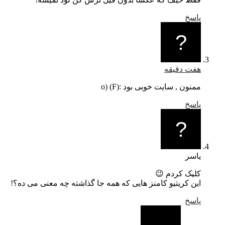
پاسخ
هفت دقیقه
ممنون , سایت خوبی بود :o) (F)
پاسخ
یاسر
کلیک کردم 😉
این کریتیو کامنز هایی که همه جا گذاشته چه معنی می ده؟!
پاسخ