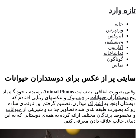
ه وارد
خانه
وردپرس
لینوکس
وب‌باکس
اکازیون
تماشاخانه
گوناگون
تماس
تی پر از عکس برای دوستداران حیوانات
 بصورت اتفاقی به سایت
Animal Photos
رسیدم ناخودآگاه یاد
وستداران حیوانات
تو
فیسبوک
و عکسهای زیبایی افتادم که
ان اونجا به
اشتراک
میذارن. تصمیم گرفتم این تارنمای ساده
ه بصورت طبقه بندی شده تصاویر جذاب و شیرینی از
حیوانات
خصوصا
پرندگان
مختلف ارائه کرده به همه‌ی دوستانی که به این
ی جالب علاقه دادن معرفی کنم.