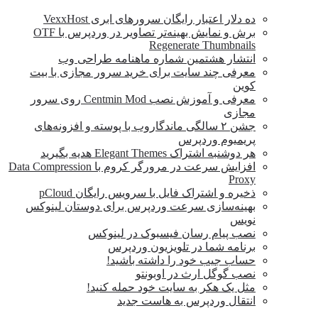
ده دلار اعتبار رایگان سرورهای ابری VexxHost
برش و نمایش بهینه‌تر تصاویر در وردپرس با OTF
Regenerate Thumbnails
انتشار هشتمین شماره ماهنامه طراحی وب
معرفی چند سایت برای خرید سرور مجازی با بیت
کوین
معرفی و آموزش نصب Centmin Mod روی سرور
مجازی
جشن ۲ سالگی ماندگار‌وب با پوسته و افزونه‌های
پریمیوم وردپرس
هر دوشنبه اشتراک Elegant Themes هدیه بگیرید
افزایش سرعت در مرورگر کروم با Data Compression
Proxy
ذخیره و اشتراک فایل با سرویس رایگان pCloud
بهینه‌سازی سرعت وردپرس برای دوستان لینوکس
نویس
نصب پیام رسان فیسبوک در لینوکس
برنامه شما در تلویزیون وردپرس
حساب جیب خود را داشته باشید!
نصب گوگل ارث در اوبونتو
مثل یک هکر به سایت خود حمله کنید!
انتقال وردپرس به هاست جدید