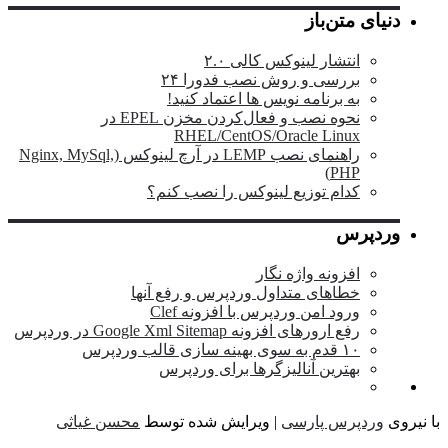
دنیای متن‌باز
انتشار لینوکس کالی ۲.۰
بررسی و روش نصب فدورا ۲۴
به برنامه نویس ها اعتماد کنید!
نحوه نصب و فعال‌کردن مخزن EPEL در
RHEL/CentOS/Oracle Linux
راهنمای نصب LEMP در آرچ لینوکس (Nginx, MySql,
PHP)
کدام توزیع لینوکس را نصب کنم؟
وردپرس
افزونه واژه نگار
خطاهای متداول وردپرس و رفع آنها
ورود امن وردپرس با افزونه Clef
رفع ارورهای افزونه Google Xml Sitemap در وردپرس
۱۰ قدم به سوی بهینه سازی قالب وردپرس
بهترین آنالیزگرها برای وردپرس
نیروی
وردپرس پارسی
| ویرایش شده توسط
محسن غیاثی