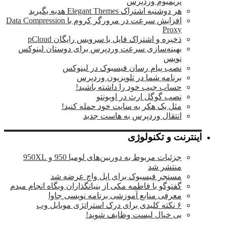
پریمیوم وردپرس
هر دوشنبه اشتراک Elegant Themes هدیه بگیرید
افزایش سرعت در مرورگر کروم با Data Compression
Proxy
ذخیره و اشتراک فایل با سرویس رایگان pCloud
بهینه‌سازی سرعت وردپرس برای دوستان لینوکس
نویس
نصب پیام رسان فیسبوک در لینوکس
برنامه شما در تلویزیون وردپرس
حساب جیب خود را داشته باشید!
نصب گوگل ارث در اوبونتو
مثل یک هکر به سایت خود حمله کنید!
انتقال وردپرس به هاست جدید
اینترنت و تکنولوژی
جزئیات مربوط به دوربین‌های لومیا 950 و 950XL
منتشر شد
مسنجر فیسبوک برای اپل واچ عرضه شد
گفتوگو با فاطمه مکی از بنیانگذاران وبگاه انجام میدم
معرفی منابع آموزشی برنامه نویسی جاوا
۶ نکته کلیدی برای درک استراتژی موبایل وب
بی خیال لیست وظایف شوید!