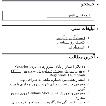
جستجو
تبلیغات متنی
قیمت آزمون آیلتس
کلینیک روانشناسی
چاپ پارچه
آخرین مطالب
ده دلار اعتبار رایگان سرورهای ابری VexxHost
برش و نمایش بهینه‌تر تصاویر در وردپرس با OTF
Regenerate Thumbnails
انتشار هشتمین شماره ماهنامه طراحی وب
معرفی چند سایت برای خرید سرور مجازی با بیت
کوین
معرفی و آموزش نصب Centmin Mod روی سرور
مجازی
جشن ۲ سالگی ماندگار‌وب با پوسته و افزونه‌های