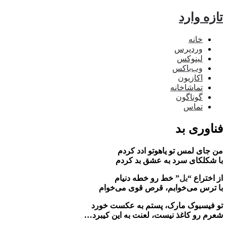
ه وارد
خانه
وردپرس
لینوکس
وب‌باکس
اکازیون
تماشاخانه
گوناگون
تماس
اوری بد
جای لمس تو یاهوتو ادد کردم
شکلکای سرد به عشق بد کردم
ختراع “
بل
” خط رو خطه دنیام
ترس می‌خوابم، قرص قوی می‌خوام
فیسبوک مارک، پستم به عکست خورد
م رو کاغذ نیست، لعنت به این کیبرد…