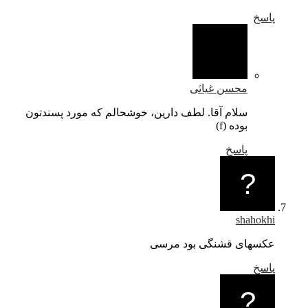
پاسخ
محسن غیاثی
سلام آقا. لطف دارین، خوشحالم که مورد پسندتون
بوده (f)
پاسخ
shahokhi
عکسهای قشنگی بود مرسی
پاسخ