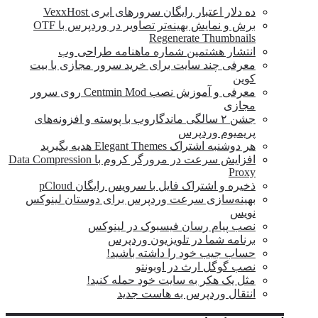
ده دلار اعتبار رایگان سرورهای ابری VexxHost
برش و نمایش بهینه‌تر تصاویر در وردپرس با OTF
Regenerate Thumbnails
انتشار هشتمین شماره ماهنامه طراحی وب
معرفی چند سایت برای خرید سرور مجازی با بیت
کوین
معرفی و آموزش نصب Centmin Mod روی سرور
مجازی
جشن ۲ سالگی ماندگار‌وب با پوسته و افزونه‌های
پریمیوم وردپرس
هر دوشنبه اشتراک Elegant Themes هدیه بگیرید
افزایش سرعت در مرورگر کروم با Data Compression
Proxy
ذخیره و اشتراک فایل با سرویس رایگان pCloud
بهینه‌سازی سرعت وردپرس برای دوستان لینوکس
نویس
نصب پیام رسان فیسبوک در لینوکس
برنامه شما در تلویزیون وردپرس
حساب جیب خود را داشته باشید!
نصب گوگل ارث در اوبونتو
مثل یک هکر به سایت خود حمله کنید!
انتقال وردپرس به هاست جدید