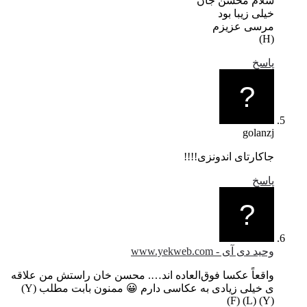
سلام محسن جان
خیلی زیبا بود
مرسی عزیزم
(H)
پاسخ
golanzj
جاکارتای اندونزی!!!!
پاسخ
وحید دی آی - www.yekweb.com
واقعاً عکسا فوق‌العاده اند…. محسن خان راستش من علاقه
ی خیلی زیادی به عکاسی دارم 😀 ممنون بابت مطلب (Y)
(Y) (L) (F)