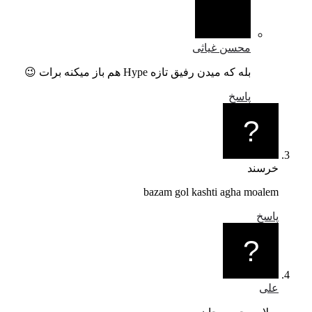
محسن غیاثی
بله که میدن رفیق تازه Hype هم باز میکنه برات 😉
پاسخ
خرسند
bazam gol kashti agha moalem
پاسخ
علی