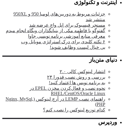
اینترنت و تکنولوژی
جزئیات مربوط به دوربین‌های لومیا 950 و 950XL
منتشر شد
مسنجر فیسبوک برای اپل واچ عرضه شد
گفتوگو با فاطمه مکی از بنیانگذاران وبگاه انجام میدم
معرفی منابع آموزشی برنامه نویسی جاوا
۶ نکته کلیدی برای درک استراتژی موبایل وب
بی خیال لیست وظایف شوید!
دنیای متن‌باز
انتشار لینوکس کالی ۲.۰
بررسی و روش نصب فدورا ۲۴
به برنامه نویس ها اعتماد کنید!
نحوه نصب و فعال‌کردن مخزن EPEL در
RHEL/CentOS/Oracle Linux
راهنمای نصب LEMP در آرچ لینوکس (Nginx, MySql,
PHP)
کدام توزیع لینوکس را نصب کنم؟
وردپرس