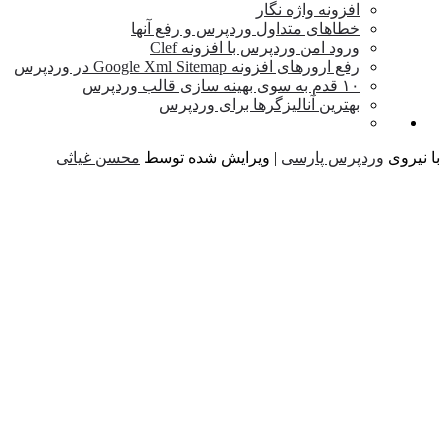
افزونه واژه نگار
خطاهای متداول وردپرس و رفع آنها
ورود امن وردپرس با افزونه Clef
رفع ارورهای افزونه Google Xml Sitemap در وردپرس
۱۰ قدم به سوی بهینه سازی قالب وردپرس
بهترین آنالیزگرها برای وردپرس
نیروی
وردپرس پارسی
| ویرایش شده توسط
محسن غیاثی