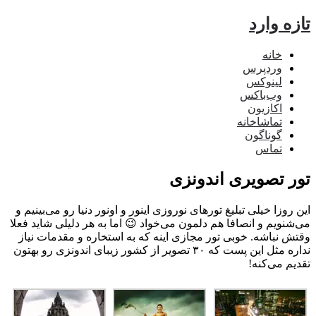
ه وارد
خانه
وردپرس
لینوکس
وب‌باکس
اکازیون
تماشاخانه
گوناگون
تماس
ر تصویری اندونزی
روزا خیلی تبلیغ تورهای نوروزی اینور و اونور دنیا رو می‌بینیم و
شنویم و انصافا هم دلمون می‌خواد 😉 اما به هر دلیلی شاید فعلا
ش نباشه. خوبی تور مجازی اینه که به استخاره و مقدمات نیاز
نداره مثل این پست که ۳۰ تصویر از کشور زیبای اندونزی رو بهتون
یم می‌کنه!