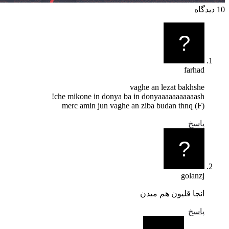
farhad
vaghe an lezat bakhshe
che mikone in donya ba in donyaaaaaaaaaaash!
merc amin jun vaghe an ziba budan thnq (F)
پاسخ
golanzj
انجا قلیون هم میدن
پاسخ