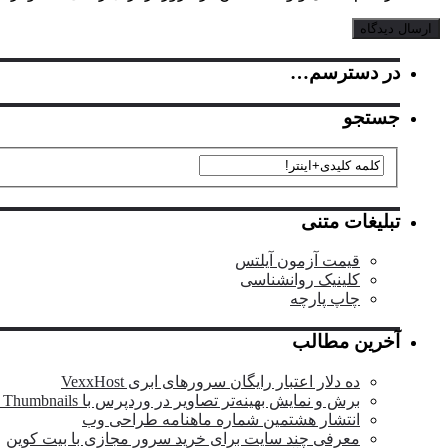
در دسترسم…
جستجو
تبلیغات متنی
قیمت آزمون آیلتس
کلینیک روانشناسی
چاپ پارچه
آخرین مطالب
ده دلار اعتبار رایگان سرورهای ابری VexxHost
برش و نمایش بهینه‌تر تصاویر در وردپرس با OTF Regenerate Thumbnails
انتشار هشتمین شماره ماهنامه طراحی وب
معرفی چند سایت برای خرید سرور مجازی با بیت کوین