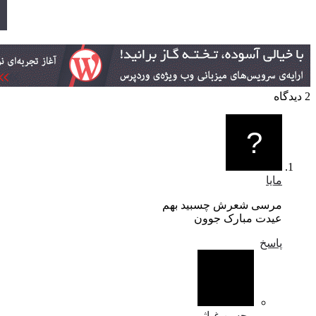
2 دیدگاه
مایا
مرسی شعرش چسبید بهم
عیدت مبارک جوون
پاسخ
محسن غیاثی