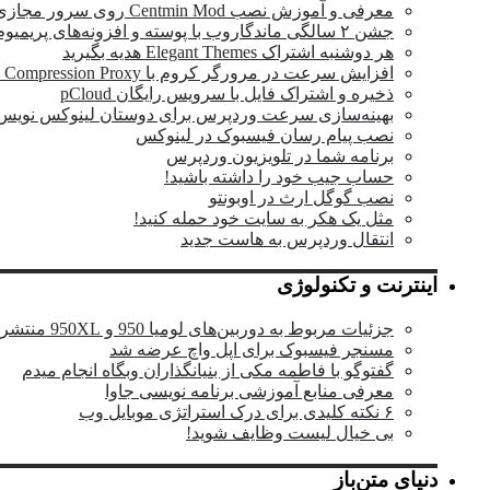
معرفی و آموزش نصب Centmin Mod روی سرور مجازی
جشن ۲ سالگی ماندگار‌وب با پوسته و افزونه‌های پریمیوم وردپرس
هر دوشنبه اشتراک Elegant Themes هدیه بگیرید
افزایش سرعت در مرورگر کروم با Data Compression Proxy
ذخیره و اشتراک فایل با سرویس رایگان pCloud
بهینه‌سازی سرعت وردپرس برای دوستان لینوکس نویس
نصب پیام رسان فیسبوک در لینوکس
برنامه شما در تلویزیون وردپرس
حساب جیب خود را داشته باشید!
نصب گوگل ارث در اوبونتو
مثل یک هکر به سایت خود حمله کنید!
انتقال وردپرس به هاست جدید
اینترنت و تکنولوژی
جزئیات مربوط به دوربین‌های لومیا 950 و 950XL منتشر شد
مسنجر فیسبوک برای اپل واچ عرضه شد
گفتوگو با فاطمه مکی از بنیانگذاران وبگاه انجام میدم
معرفی منابع آموزشی برنامه نویسی جاوا
۶ نکته کلیدی برای درک استراتژی موبایل وب
بی خیال لیست وظایف شوید!
دنیای متن‌باز