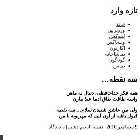
تازه وارد
خانه
وردپرس
لینوکس
وب‌باکس
اکازیون
تماشاخانه
گوناگون
تماس
سه نقطه…
همه فکر خداحافظی، دنبال یه ماهن
واسه طاقت طاقِ آدما عیدُ بیارن
ولی من عاشق شنیدن سلام… سه نقطه
قبول باشه از اون لبی که مهربونه با من
9 سپتامبر 2010 | دسته:
اسپم ذهنی
|
2 دیدگاه