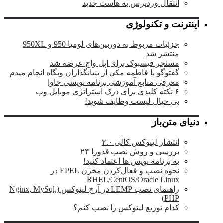
انتقال وردپرس به هاست جدید
اینترنت و تکنولوژی
جزئیات مربوط به دوربین‌های لومیا 950 و 950XL
منتشر شد
مسنجر فیسبوک برای اپل واچ عرضه شد
گفتوگو با فاطمه مکی از بنیانگذاران وبگاه انجام میدم
معرفی منابع آموزشی برنامه نویسی جاوا
۶ نکته کلیدی برای درک استراتژی موبایل وب
بی خیال لیست وظایف شوید!
دنیای متن‌باز
انتشار لینوکس کالی ۲.۰
بررسی و روش نصب فدورا ۲۴
به برنامه نویس ها اعتماد کنید!
نحوه نصب و فعال‌کردن مخزن EPEL در
RHEL/CentOS/Oracle Linux
راهنمای نصب LEMP در آرچ لینوکس (Nginx, MySql,
PHP)
کدام توزیع لینوکس را نصب کنم؟