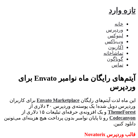
ه وارد
خانه
وردپرس
لینوکس
وب‌باکس
اکازیون
تماشاخانه
گوناگون
تماس
آیتم‌های رایگان ماه نوامبر Envato برای
دپرس
ماه لذت آیتم‌های رایگان
Envato Marketplace
برای کاربران
س دوبل شده! یک پوسته‌ی وردپرس ۴۰ دلاری از
ThemeFo
و یک افزونه‌ی حرفه‌ای تبلیغات ۱۵ دلاری از
Codeca
رو تا پایان نوامبر بدون پرداخت هیچ هزینه‌ای می‌تونین
د کنین.
ردپرس Novatorix