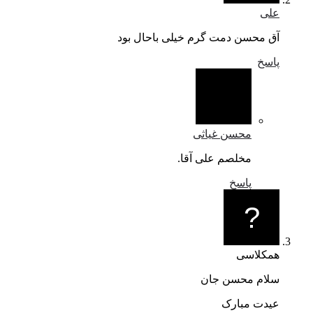
علی
آق محسن دمت گرم خیلی باحال بود
پاسخ
محسن غیاثی
مخلصم علی آقا.
پاسخ
همکلاسی
سلام محسن جان
عیدت مبارک