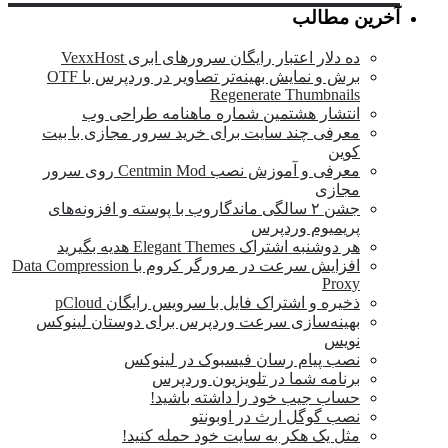
آخرین مطالب
ده دلار اعتبار رایگان سرورهای ابری VexxHost
برش و نمایش بهینه‌تر تصاویر در وردپرس با OTF
Regenerate Thumbnails
انتشار هشتمین شماره ماهنامه طراحی وب
معرفی چند سایت برای خرید سرور مجازی با بیت
کوین
معرفی و آموزش نصب Centmin Mod روی سرور
مجازی
جشن ۲ سالگی ماندگار‌وب با پوسته و افزونه‌های
پریمیوم وردپرس
هر دوشنبه اشتراک Elegant Themes هدیه بگیرید
افزایش سرعت در مرورگر کروم با Data Compression
Proxy
ذخیره و اشتراک فایل با سرویس رایگان pCloud
بهینه‌سازی سرعت وردپرس برای دوستان لینوکس
نویس
نصب پیام رسان فیسبوک در لینوکس
برنامه شما در تلویزیون وردپرس
حساب جیب خود را داشته باشید!
نصب گوگل ارث در اوبونتو
مثل یک هکر به سایت خود حمله کنید!