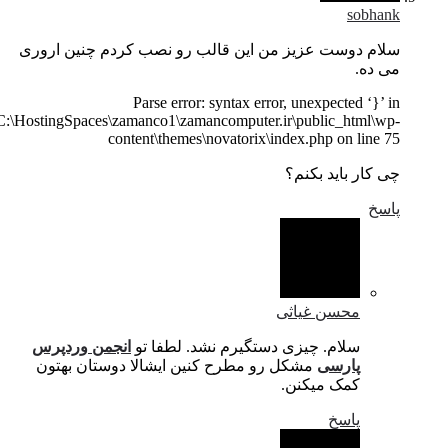
sobhank
سلام دوست عزیز من این قالب رو نصب کردم چنین اروری
می ده.
Parse error: syntax error, unexpected ‘}’ in
C:\HostingSpaces\zamanco1\zamancomputer.ir\public_html\wp-
content\themes\novatorix\index.php on line 75
چی کار باید بکنم؟
پاسخ
محسن غیاثی
سلام. چیزی دستگیرم نشد. لطفا تو
انجمن وردپرس
پارسی
مشکل رو مطرح کنین ایشالا دوستان بهتون
کمک میکنن.
پاسخ