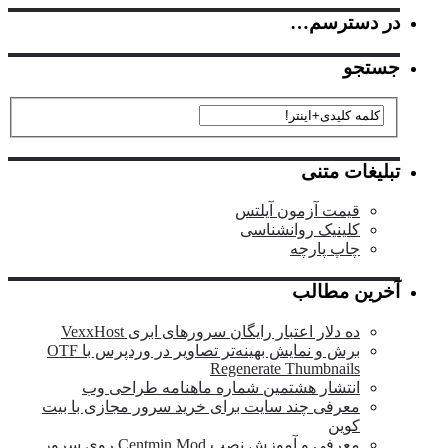
در دسترسم…
جستجو
تبلیغات متنی
قیمت آزمون آیلتس
کلینیک روانشناسی
چاپ پارچه
آخرین مطالب
ده دلار اعتبار رایگان سرورهای ابری VexxHost
برش و نمایش بهینه‌تر تصاویر در وردپرس با OTF
Regenerate Thumbnails
انتشار هشتمین شماره ماهنامه طراحی وب
معرفی چند سایت برای خرید سرور مجازی با بیت
کوین
معرفی و آموزش نصب Centmin Mod روی سرور