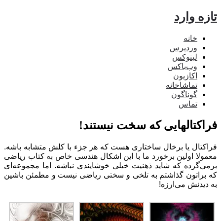
ه وارد
خانه
وردپرس
لینوکس
وب‌باکس
اکازیون
تماشاخانه
گوناگون
تماس
اکتالهایی که سخت نیستند!
کتال یا برخال ساختاری هست که هر جزء با کلش متشابه باشه.
ولا اولین برخورد ما با این اشکال هندسی خاص به کتاب ریاضی
ی‌گرده که شاید ذهنیت خیلی خوشایندی نباشه. اما مجموعه‌ای
براتون گذاشتم به تلخی و سختی ریاضی نیست و مطمئن باشین
دیدنش می‌ارزه!