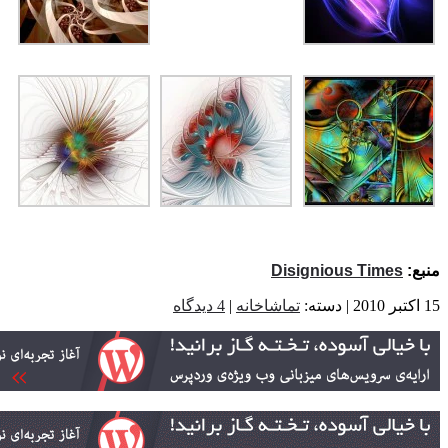
ع:
Disignious Times
تماشاخانه
|
4 دیدگاه