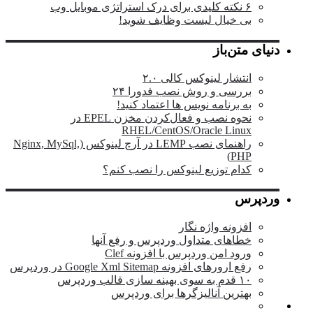
۶ نکته کلیدی برای درک استراتژی موبایل وب
بی خیال لیست وظایف شوید!
دنیای متن‌باز
انتشار لینوکس کالی ۲.۰
بررسی و روش نصب فدورا ۲۴
به برنامه نویس ها اعتماد کنید!
نحوه نصب و فعال‌کردن مخزن EPEL در
RHEL/CentOS/Oracle Linux
راهنمای نصب LEMP در آرچ لینوکس (Nginx, MySql,
PHP)
کدام توزیع لینوکس را نصب کنم؟
وردپرس
افزونه واژه نگار
خطاهای متداول وردپرس و رفع آنها
ورود امن وردپرس با افزونه Clef
رفع ارورهای افزونه Google Xml Sitemap در وردپرس
۱۰ قدم به سوی بهینه سازی قالب وردپرس
بهترین آنالیزگرها برای وردپرس