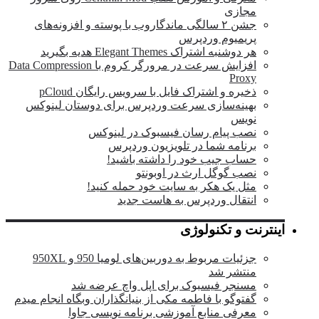
مجازی
جشن ۲ سالگی ماندگار‌وب با پوسته و افزونه‌های
پریمیوم وردپرس
هر دوشنبه اشتراک Elegant Themes هدیه بگیرید
افزایش سرعت در مرورگر کروم با Data Compression
Proxy
ذخیره و اشتراک فایل با سرویس رایگان pCloud
بهینه‌سازی سرعت وردپرس برای دوستان لینوکس
نویس
نصب پیام رسان فیسبوک در لینوکس
برنامه شما در تلویزیون وردپرس
حساب جیب خود را داشته باشید!
نصب گوگل ارث در اوبونتو
مثل یک هکر به سایت خود حمله کنید!
انتقال وردپرس به هاست جدید
اینترنت و تکنولوژی
جزئیات مربوط به دوربین‌های لومیا 950 و 950XL
منتشر شد
مسنجر فیسبوک برای اپل واچ عرضه شد
گفتوگو با فاطمه مکی از بنیانگذاران وبگاه انجام میدم
معرفی منابع آموزشی برنامه نویسی جاوا