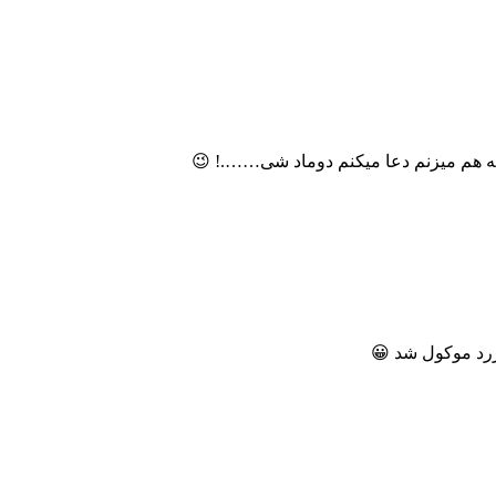
ه هم میزنم دعا میکنم دوماد شی…….! 😉
زرد موکول شد 😀