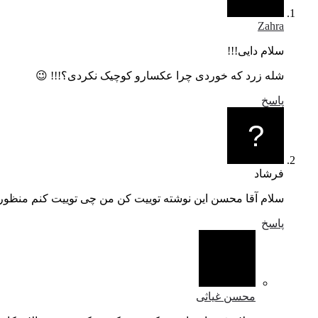
Zahra
سلام دایی!!!
شله زرد که خوردی چرا عکسارو کوچیک نکردی؟!!! 😉
پاسخ
فرشاد
سلام آقا محسن این نوشته توییت کن من چی توییت کنم منظو
پاسخ
محسن غیاثی