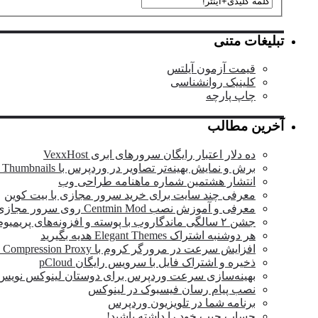
تبلیغات متنی
قیمت آزمون آیلتس
کلینیک روانشناسی
چاپ پارچه
آخرین مطالب
ده دلار اعتبار رایگان سرورهای ابری VexxHost
برش و نمایش بهینه‌تر تصاویر در وردپرس با OTF Regenerate Thumbnails
انتشار هشتمین شماره ماهنامه طراحی وب
معرفی چند سایت برای خرید سرور مجازی با بیت کوین
معرفی و آموزش نصب Centmin Mod روی سرور مجازی
جشن ۲ سالگی ماندگار‌وب با پوسته و افزونه‌های پریمیوم وردپرس
هر دوشنبه اشتراک Elegant Themes هدیه بگیرید
افزایش سرعت در مرورگر کروم با Data Compression Proxy
ذخیره و اشتراک فایل با سرویس رایگان pCloud
بهینه‌سازی سرعت وردپرس برای دوستان لینوکس نویس
نصب پیام رسان فیسبوک در لینوکس
برنامه شما در تلویزیون وردپرس
حساب جیب خود را داشته باشید!