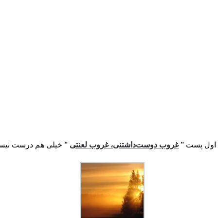
ط اول پست ”
غروب دوست‌داشتنی، غروب لعنتی
” خیلی هم درست نیست