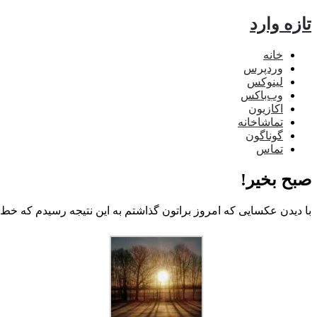
تازه وارد
خانه
وردپرس
لینوکس
وب‌باکس
اکازیون
تماشاخانه
گوناگون
تماس
صبح بخیر!
با دیدن عکسایی که امروز براتون گذاشتم به این نتیجه رسیدم که خ