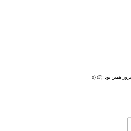
مین بود :o) (F)