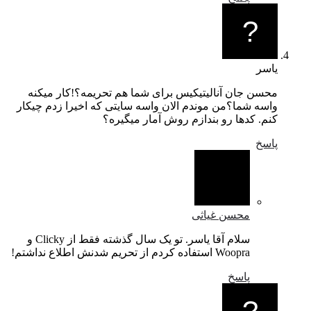
نالیتیکیس برای شما هم تحریمه؟!کار میکنه
ن موندم الان واسه سایتی که اخیرا زدم چیکار
رو بندازم روش آمار میگیره؟
 غیاثی
سلام آقا یاسر. تو یک سال گذشته فقط از Clicky و
م شدنش اطلاع نداشتم!