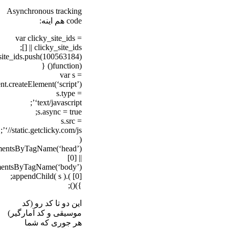
Asynchronous tracking
code هم اینه:
var clicky_site_ids =
clicky_site_ids || [];
clicky_site_ids.push(100563184);
(function() {
var s =
document.createElement(‘script’);
s.type =
‘text/javascript’;
s.async = true;
s.src =
‘//static.getclicky.com/js’;
(
document.getElementsByTagName(‘head’)
[0] ||
document.getElementsByTagName(‘body’)
[0] ).appendChild( s );
})();
این دو تا کد رو (کد
موسیقی و کد آمارگیر)
هر جوری که شما