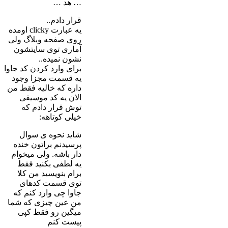
… هد …
قرار دادم..
یه عبارت clicky اومده
روی صفحه وبلاگ ولی
آماری توی سایتشون
نشون نمیده..
برای وارد کردن کد جاوا
یه قسمت مجزا وجود
داره که خالیه فقط من
الان یه کد موسیقی
توش قرار دادم که
خیلی کوتاهه:
شاید نحوه ی سوال
پرسیدنم براتون خنده
دار باشه. ولی میخوام
یه لطفی بکنید فقط
برام بنویسید من کلا
توی قسمت کدهای
جاوا چی وارد کنم که
من عین چیزی که شما
میگین رو فقط کپی
پیست کنم