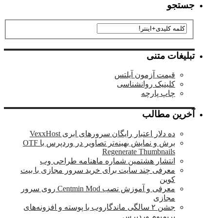
تنی
 آزمون آیلتس
یک روانشناسی
پارچه
طالب
ر اعتبار رایگان سرورهای ابری VexxHost
برش و نمایش بهینه‌تر تصاویر در وردپرس با OTF
Regenerate Thumbn
ار هشتمین شماره ماهنامه طراحی وب
ی چند سایت برای خرید سرور مجازی با بیت
معرفی و آموزش نصب Centmin Mod روی سرور
ی
جشن ۲ سالگی ماندگار‌وب با پوسته و افزونه‌های
یوم وردپرس