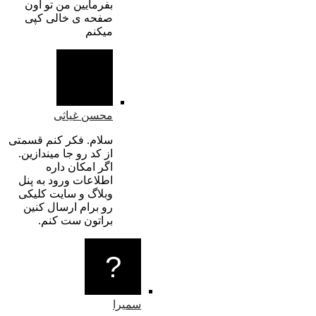
بفرمایین من تو اون
صفحه ی خالی کپی
میکنم
محسن غیاثی
سلام. فکر کنم قسمتی
از کد رو جا میندازین.
اگر امکان داره
اطلاعات ورود به پنل
وبلاگ و سایت کلیکی
رو برام ارسال کنین
براتون ست کنم.
سمیرا