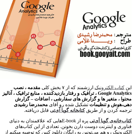
یک
ارزشمند که از ۷ بخش کلی
مقدمه ، نصب
Google Analytics ، ترافیک و رفتار بازدیدکننده ، منابع ترافیک ، آنالیز
ا و گزارش های سفارشی ، اضافات – گزارش
مات
تشکیل شده رو آقای
محمدرضا رشیدی
ز طریق
کتابخانه‌ گویا آی‌تی
قابل دریافته.
آی‌تی
پره از E-bookهایی که علاقمندان به دنیای
 دوست دارن بخونن. تعدادی از این کتاب‌های
ی‌تونین به رایگان دانلود کنین که توصیه میکنم از