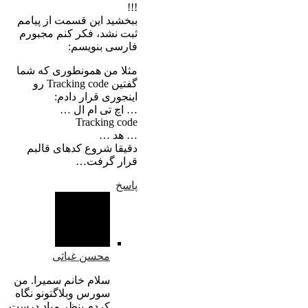
!!!
ببخشید این قسمت از پیامم
ثبت نشد، فکر کنم مجبورم
فارسی بنویسم:
مثلا من همونطوری که شما
گفتین Tracking code رو
اینجوری قرار دادم:
… اچ تی ام ال …
Tracking code
… هد …
دقیقا شروع کدهای قالبم
قرار گرفت…
پاسخ
محسن غیاثی
سلام خانم سمیرا. من
سورس وبلاگتونو نگاه
کردم بنظر میاد درست