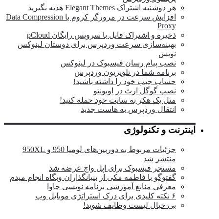
اشتراک Elegant Themes هدیه بگیرید
افزایش سرعت در مرورگر کروم با Data Compression
P
 و اشتراک فایل با سرویس رایگان pCloud
ه‌سازی سرعت وردپرس برای دوستان لینوکس
پیام رسان فیسبوک در لینوکس
مه شما در تلویزیون وردپرس
 جیب خود را داشته باشید!
گوگل ارث در اوبونتو
یک هکر به سایت خود حمله کنید!
ال وردپرس به هاست جدید
 تکنولوژی
جزئیات مربوط به دوربین‌های لومیا 950 و 950XL
ر شد
ر فیسبوک برای اپل واچ عرضه شد
و با فاطمه مکی از بنیانگذاران وبگاه انجام میدم
ی منابع آموزشی برنامه نویسی جاوا
یال لیست وظایف شوید!