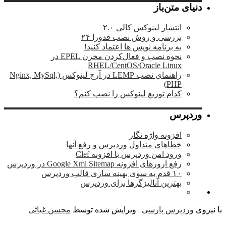
باز
ر لینوکس کالی ۲.۰
ی و روش نصب فدورا ۲۴
نامه نویس ها اعتماد کنید!
نحوه نصب و فعال‌کردن مخزن EPEL در
RHEL/CentOS/Oracle L
راهنمای نصب LEMP در آرچ لینوکس (Nginx, MySql,
 توزیع لینوکس را نصب کنم؟
ه واژه نگار
ای متداول وردپرس و رفع آنها
امن وردپرس با افزونه Clef
ی افزونه Google Xml Sitemap در وردپرس
ن آنالیزگرها برای وردپرس
پارسی
| ویرایش شده توسط
محسن غیاثی