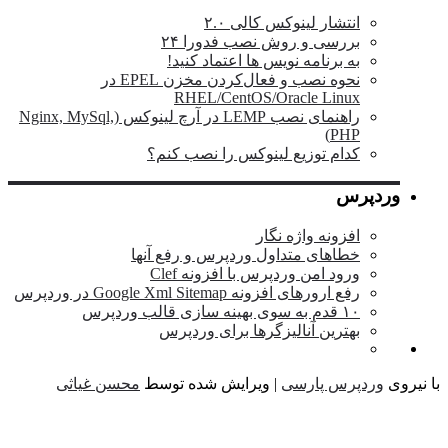
انتشار لینوکس کالی ۲.۰
بررسی و روش نصب فدورا ۲۴
به برنامه نویس ها اعتماد کنید!
نحوه نصب و فعال‌کردن مخزن EPEL در
RHEL/CentOS/Oracle Linux
راهنمای نصب LEMP در آرچ لینوکس (Nginx, MySql,
PHP)
کدام توزیع لینوکس را نصب کنم؟
وردپرس
افزونه واژه نگار
خطاهای متداول وردپرس و رفع آنها
ورود امن وردپرس با افزونه Clef
رفع ارورهای افزونه Google Xml Sitemap در وردپرس
۱۰ قدم به سوی بهینه سازی قالب وردپرس
بهترین آنالیزگرها برای وردپرس
نیروی
وردپرس پارسی
| ویرایش شده توسط
محسن غیاثی