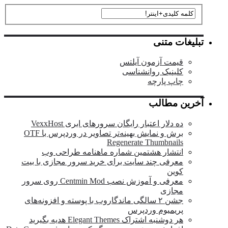
تبلیغات متنی
قیمت آزمون آیلتس
کلینیک روانشناسی
چاپ پارچه
آخرین مطالب
ده دلار اعتبار رایگان سرورهای ابری VexxHost
برش و نمایش بهینه‌تر تصاویر در وردپرس با OTF
Regenerate Thumbnails
انتشار هشتمین شماره ماهنامه طراحی وب
معرفی چند سایت برای خرید سرور مجازی با بیت
کوین
معرفی و آموزش نصب Centmin Mod روی سرور
مجازی
جشن ۲ سالگی ماندگار‌وب با پوسته و افزونه‌های
پریمیوم وردپرس
هر دوشنبه اشتراک Elegant Themes هدیه بگیرید