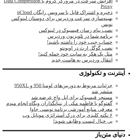
افزایش سرعت در مرورگر کروم با Data Compression
Proxy
ذخیره و اشتراک فایل با سرویس رایگان pCloud
بهینه‌سازی سرعت وردپرس برای دوستان لینوکس
نویس
نصب پیام رسان فیسبوک در لینوکس
برنامه شما در تلویزیون وردپرس
حساب جیب خود را داشته باشید!
نصب گوگل ارث در اوبونتو
مثل یک هکر به سایت خود حمله کنید!
انتقال وردپرس به هاست جدید
اینترنت و تکنولوژی
جزئیات مربوط به دوربین‌های لومیا 950 و 950XL
منتشر شد
مسنجر فیسبوک برای اپل واچ عرضه شد
گفتوگو با فاطمه مکی از بنیانگذاران وبگاه انجام میدم
معرفی منابع آموزشی برنامه نویسی جاوا
۶ نکته کلیدی برای درک استراتژی موبایل وب
بی خیال لیست وظایف شوید!
دنیای متن‌باز