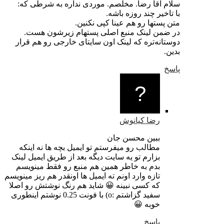
سلام آقا رضا. مخلصم. موردی نداره به شرطی که:
با تاخیر چند روزه باشه.
متن پستها رو هم عینا کپی نکنین.
در ضمن لینک منبع اصلی پستهام زیرشون هست.
دوستانه‌تره که لینک اون سایتای خارجی رو هم قرار
بدین.
پاسخ
رضا کیانوش
ببین محسن جان
مطالب رو میفرستم تو ایمیل بچه ها نه اینکه
بزارم تو یه سایت دیگه بعد از طریق ایمیل لینک
بدم به خاطر همین هم منبع رو فقط مینویسم
تازه وارد اونم ته ایمیل ها اونقدر هم ریز مینویسم
که کسی نبینه 😀 شاید هم رنگ نوشتش رو اصلا
سفید گزاشتم :o) با فونت 0.25 نوشتم اینطوری
خوبه 😀
پاسخ