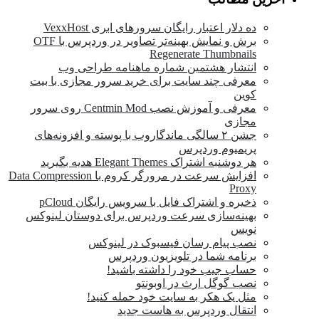
ده دلار اعتبار رایگان سرورهای ابری VexxHost
برش و نمایش بهینه‌تر تصاویر در وردپرس با OTF
Regenerate Thumbnails
انتشار هشتمین شماره ماهنامه طراحی وب
معرفی چند سایت برای خرید سرور مجازی با بیت
کوین
معرفی و آموزش نصب Centmin Mod روی سرور
مجازی
جشن ۲ سالگی ماندگار‌وب با پوسته و افزونه‌های
پریمیوم وردپرس
هر دوشنبه اشتراک Elegant Themes هدیه بگیرید
افزایش سرعت در مرورگر کروم با Data Compression
Proxy
ذخیره و اشتراک فایل با سرویس رایگان pCloud
بهینه‌سازی سرعت وردپرس برای دوستان لینوکس
نویس
نصب پیام رسان فیسبوک در لینوکس
برنامه شما در تلویزیون وردپرس
حساب جیب خود را داشته باشید!
نصب گوگل ارث در اوبونتو
مثل یک هکر به سایت خود حمله کنید!
انتقال وردپرس به هاست جدید