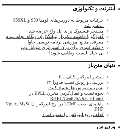
اینترنت و تکنولوژی
جزئیات مربوط به دوربین‌های لومیا 950 و 950XL
منتشر شد
مسنجر فیسبوک برای اپل واچ عرضه شد
گفتوگو با فاطمه مکی از بنیانگذاران وبگاه انجام میدم
معرفی منابع آموزشی برنامه نویسی جاوا
۶ نکته کلیدی برای درک استراتژی موبایل وب
بی خیال لیست وظایف شوید!
دنیای متن‌باز
انتشار لینوکس کالی ۲.۰
بررسی و روش نصب فدورا ۲۴
به برنامه نویس ها اعتماد کنید!
نحوه نصب و فعال‌کردن مخزن EPEL در
RHEL/CentOS/Oracle Linux
راهنمای نصب LEMP در آرچ لینوکس (Nginx, MySql,
PHP)
کدام توزیع لینوکس را نصب کنم؟
وردپرس