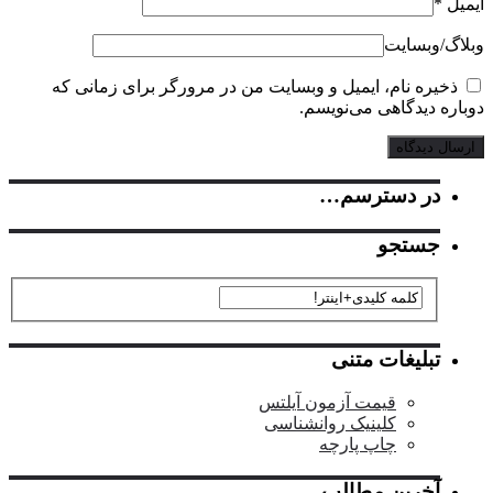
یل
*
گ‌/‌وبسایت
ذخیره نام، ایمیل و وبسایت من در مرورگر برای زمانی که
اره دیدگاهی می‌نویسم.
در دسترسم…
جستجو
تبلیغات متنی
قیمت آزمون آیلتس
کلینیک روانشناسی
چاپ پارچه
آخرین مطالب