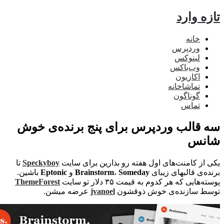
ه وارد
خانه
وردپرس
لینوکس
وب‌باکس
اکازیون
تماشاخانه
گوناگون
تماس
قالب وردپرس برای پنج برنده‌ی خوش‌
نس
از کامنت‌های اول هفته رو بذارین برای سایت
Speckyboy
تا
ه‌ی قالبهای زیبای
Someday
،
Brainstorm
و
Eptonic
باشین.
هایی که هر کدوم به قیمت ۳۵ دلار تو سایت
ThemeForest
ط سازنده‌ی خوش ذوقشون
jvanoel
عرضه میشن.