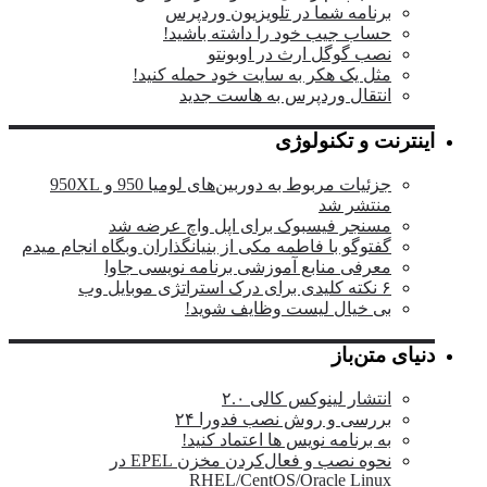
برنامه شما در تلویزیون وردپرس
حساب جیب خود را داشته باشید!
نصب گوگل ارث در اوبونتو
مثل یک هکر به سایت خود حمله کنید!
انتقال وردپرس به هاست جدید
اینترنت و تکنولوژی
جزئیات مربوط به دوربین‌های لومیا 950 و 950XL
منتشر شد
مسنجر فیسبوک برای اپل واچ عرضه شد
گفتوگو با فاطمه مکی از بنیانگذاران وبگاه انجام میدم
معرفی منابع آموزشی برنامه نویسی جاوا
۶ نکته کلیدی برای درک استراتژی موبایل وب
بی خیال لیست وظایف شوید!
دنیای متن‌باز
انتشار لینوکس کالی ۲.۰
بررسی و روش نصب فدورا ۲۴
به برنامه نویس ها اعتماد کنید!
نحوه نصب و فعال‌کردن مخزن EPEL در
RHEL/CentOS/Oracle Linux