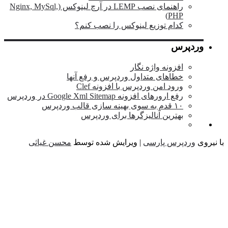
راهنمای نصب LEMP در آرچ لینوکس (Nginx, MySql,
PHP)
کدام توزیع لینوکس را نصب کنم؟
وردپرس
افزونه واژه نگار
خطاهای متداول وردپرس و رفع آنها
ورود امن وردپرس با افزونه Clef
رفع ارورهای افزونه Google Xml Sitemap در وردپرس
۱۰ قدم به سوی بهینه سازی قالب وردپرس
بهترین آنالیزگرها برای وردپرس
یروی
وردپرس پارسی
| ویرایش شده توسط
محسن غیاثی