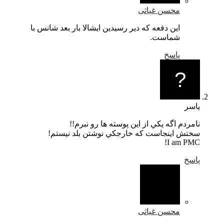
محسن غیاثی
این دفعه که دیر رسیدین ایشالا بار بعد شانس با
شماست.
پاسخ
ياسر
نامردم اگه يكي از اين پوسته ها رو نبرم!!
سختش اينجاست كه خارجكي نوشتن بلد نيستم!
I am PMC!
پاسخ
محسن غیاثی