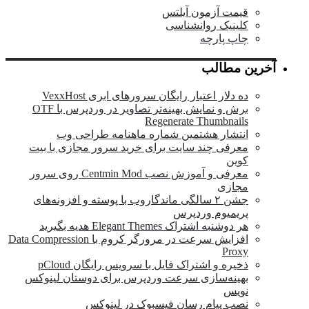
قیمت آزمون آیلتس
کلینیک روانشناسی
چاپ پارچه
آخرین مطالب
ده دلار اعتبار رایگان سرورهای ابری VexxHost
برش و نمایش بهینه‌تر تصاویر در وردپرس با OTF
Regenerate Thumbnails
انتشار هشتمین شماره ماهنامه طراحی وب
معرفی چند سایت برای خرید سرور مجازی با بیت
کوین
معرفی و آموزش نصب Centmin Mod روی سرور
مجازی
جشن ۲ سالگی ماندگار‌وب با پوسته و افزونه‌های
پریمیوم وردپرس
هر دوشنبه اشتراک Elegant Themes هدیه بگیرید
افزایش سرعت در مرورگر کروم با Data Compression
Proxy
ذخیره و اشتراک فایل با سرویس رایگان pCloud
بهینه‌سازی سرعت وردپرس برای دوستان لینوکس
نویس
نصب پیام رسان فیسبوک در لینوکس