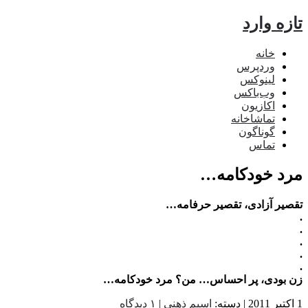
ه وارد
خانه
وردپرس
لینوکس
وب‌باکس
اکازیون
تماشاخانه
گوناگون
تماس
د خودکامه…
یر آزادی، تقصیر حرفامه…
بودی، پر احساس… من؟ مرد خودکامه…
اسپم ذهنی
|
۱ دیدگاه