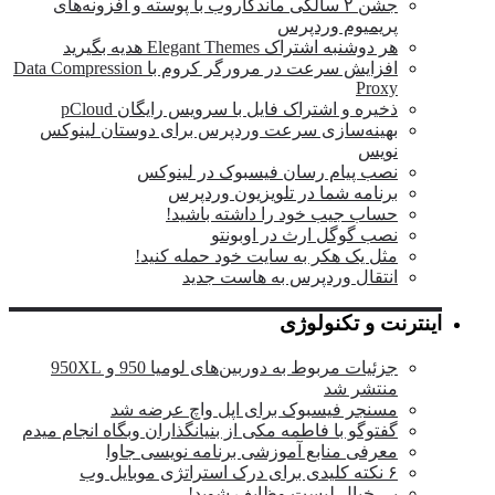
جشن ۲ سالگی ماندگار‌وب با پوسته و افزونه‌های
پریمیوم وردپرس
هر دوشنبه اشتراک Elegant Themes هدیه بگیرید
افزایش سرعت در مرورگر کروم با Data Compression
Proxy
ذخیره و اشتراک فایل با سرویس رایگان pCloud
بهینه‌سازی سرعت وردپرس برای دوستان لینوکس
نویس
نصب پیام رسان فیسبوک در لینوکس
برنامه شما در تلویزیون وردپرس
حساب جیب خود را داشته باشید!
نصب گوگل ارث در اوبونتو
مثل یک هکر به سایت خود حمله کنید!
انتقال وردپرس به هاست جدید
اینترنت و تکنولوژی
جزئیات مربوط به دوربین‌های لومیا 950 و 950XL
منتشر شد
مسنجر فیسبوک برای اپل واچ عرضه شد
گفتوگو با فاطمه مکی از بنیانگذاران وبگاه انجام میدم
معرفی منابع آموزشی برنامه نویسی جاوا
۶ نکته کلیدی برای درک استراتژی موبایل وب
بی خیال لیست وظایف شوید!