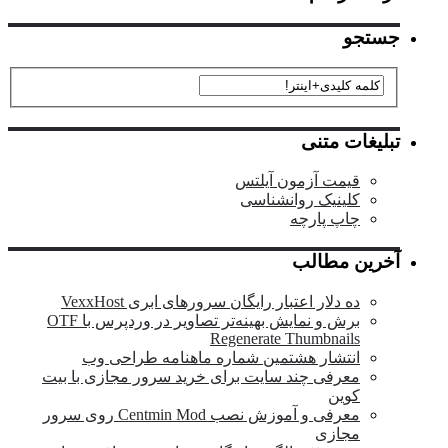
جستجو
تبلیغات متنی
قیمت آزمون آیلتس
کلینیک روانشناسی
چاپ پارچه
آخرین مطالب
ده دلار اعتبار رایگان سرورهای ابری VexxHost
برش و نمایش بهینه‌تر تصاویر در وردپرس با OTF
Regenerate Thumbnails
انتشار هشتمین شماره ماهنامه طراحی وب
معرفی چند سایت برای خرید سرور مجازی با بیت
کوین
معرفی و آموزش نصب Centmin Mod روی سرور
مجازی