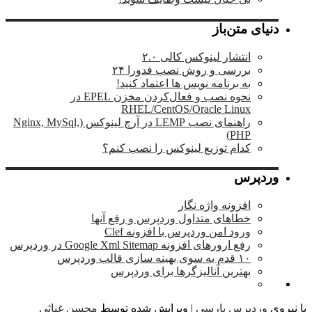
دنیای متن‌باز
انتشار لینوکس کالی ۲.۰
بررسی و روش نصب فدورا ۲۴
به برنامه نویس ها اعتماد کنید!
نحوه نصب و فعال‌کردن مخزن EPEL در
RHEL/CentOS/Oracle Linux
راهنمای نصب LEMP در آرچ لینوکس (Nginx, MySql,
PHP)
کدام توزیع لینوکس را نصب کنم؟
وردپرس
افزونه واژه نگار
خطاهای متداول وردپرس و رفع آنها
ورود امن وردپرس با افزونه Clef
رفع ارورهای افزونه Google Xml Sitemap در وردپرس
۱۰ قدم به سوی بهینه سازی قالب وردپرس
بهترین آنالیزگرها برای وردپرس
نیروی
وردپرس پارسی
| ویرایش شده توسط
محسن غیاثی