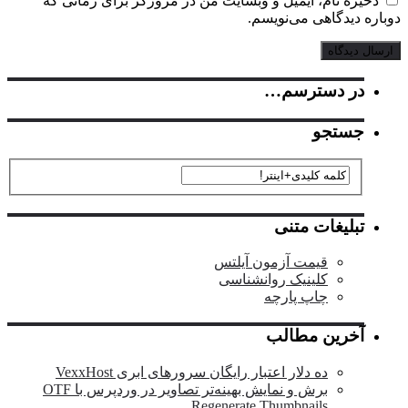
خیره نام، ایمیل و وبسایت من در مرورگر برای زمانی که
ره دیدگاهی می‌نویسم.
در دسترسم…
جستجو
تبلیغات متنی
قیمت آزمون آیلتس
کلینیک روانشناسی
چاپ پارچه
آخرین مطالب
ده دلار اعتبار رایگان سرورهای ابری VexxHost
برش و نمایش بهینه‌تر تصاویر در وردپرس با OTF
Regenerate Thumbnails