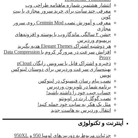
انتشار هشتمین شماره ماهنامه طراحی وب
معرفی چند سایت برای خرید سرور مجازی با بیت
کوین
معرفی و آموزش نصب Centmin Mod روی سرور
مجازی
جشن ۲ سالگی ماندگار‌وب با پوسته و افزونه‌های
پریمیوم وردپرس
هر دوشنبه اشتراک Elegant Themes هدیه بگیرید
افزایش سرعت در مرورگر کروم با Data Compression
Proxy
ذخیره و اشتراک فایل با سرویس رایگان pCloud
بهینه‌سازی سرعت وردپرس برای دوستان لینوکس
نویس
نصب پیام رسان فیسبوک در لینوکس
برنامه شما در تلویزیون وردپرس
حساب جیب خود را داشته باشید!
نصب گوگل ارث در اوبونتو
مثل یک هکر به سایت خود حمله کنید!
انتقال وردپرس به هاست جدید
اینترنت و تکنولوژی
جزئیات مربوط به دوربین‌های لومیا 950 و 950XL