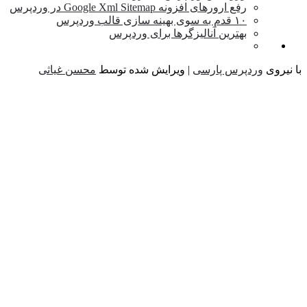
رفع ارورهای افزونه Google Xml Sitemap در وردپرس
۱۰ قدم به سوی بهینه سازی قالب وردپرس
بهترین آنالیزگرها برای وردپرس
یروی
وردپرس پارسی
| ویرایش شده توسط
محسن غیاثی