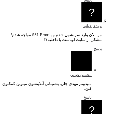
مهدی غیاثی
من الان وارد سایتشون شدم و با SSL Error مواجه شدم!
مشکل از سایت اوناست یا داخلیه؟!
پاسخ
محسن غیاثی
نمیدونم مهدی جان. پشتیبانی آنلاینشون میتونن کمکتون
کنن.
پاسخ