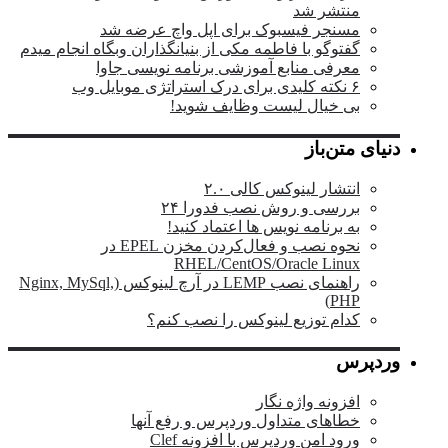
منتشر شد
مسنجر فیسبوک برای اپل واچ عرضه شد
گفتوگو با فاطمه مکی از بنیانگذاران وبگاه انجام میدم
معرفی منابع آموزشی برنامه نویسی جاوا
۶ نکته کلیدی برای درک استراتژی موبایل وب
بی خیال لیست وظایف شوید!
دنیای متن‌باز
انتشار لینوکس کالی ۲.۰
بررسی و روش نصب فدورا ۲۴
به برنامه نویس ها اعتماد کنید!
نحوه نصب و فعال‌کردن مخزن EPEL در
RHEL/CentOS/Oracle Linux
راهنمای نصب LEMP در آرچ لینوکس (Nginx, MySql,
PHP)
کدام توزیع لینوکس را نصب کنم؟
وردپرس
افزونه واژه نگار
خطاهای متداول وردپرس و رفع آنها
ورود امن وردپرس با افزونه Clef