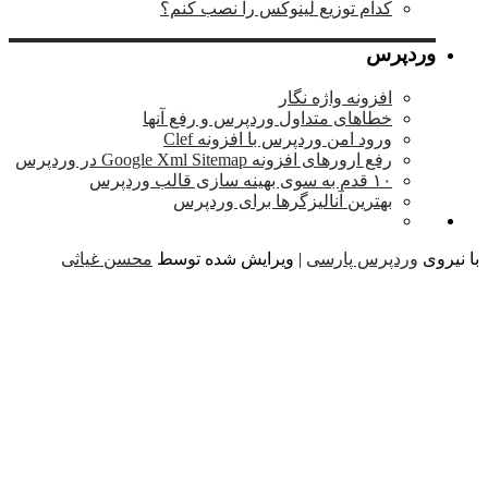
کدام توزیع لینوکس را نصب کنم؟
وردپرس
افزونه واژه نگار
خطاهای متداول وردپرس و رفع آنها
ورود امن وردپرس با افزونه Clef
رفع ارورهای افزونه Google Xml Sitemap در وردپرس
۱۰ قدم به سوی بهینه سازی قالب وردپرس
بهترین آنالیزگرها برای وردپرس
یروی
وردپرس پارسی
| ویرایش شده توسط
محسن غیاثی