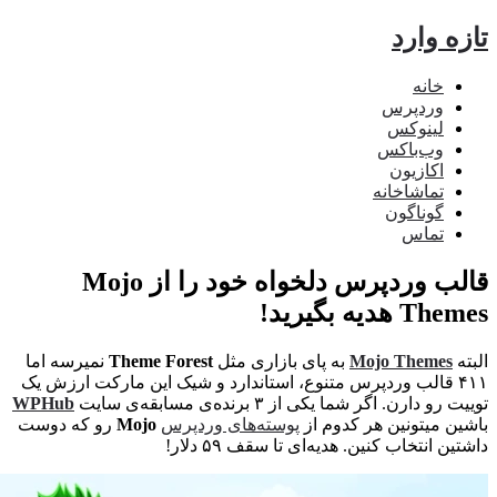
ه وارد
خانه
وردپرس
لینوکس
وب‌باکس
اکازیون
تماشاخانه
گوناگون
تماس
قالب وردپرس دلخواه خود را از Mojo
هدیه بگیرید!
Mojo Themes
به پای بازاری مثل
Theme Forest
نمیرسه اما
۴۱۱ قالب وردپرس متنوع، استاندارد و شیک این مارکت ارزش یک
و دارن. اگر شما یکی از ۳ برنده‌ی مسابقه‌ی سایت
WPHub
ن میتونین هر کدوم از
پوسته‌های وردپرس
Mojo
رو که دوست
ن انتخاب کنین. هدیه‌ای تا سقف ۵۹ دلار!