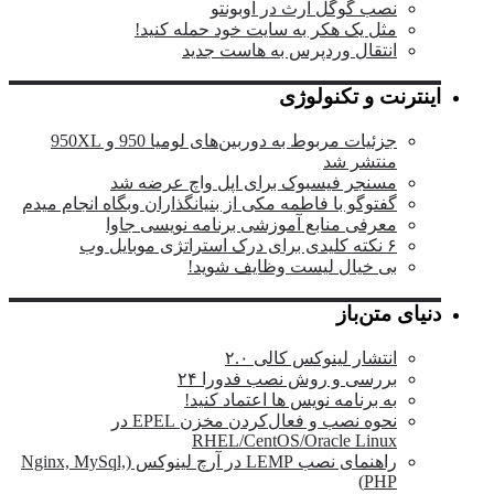
نصب گوگل ارث در اوبونتو
مثل یک هکر به سایت خود حمله کنید!
انتقال وردپرس به هاست جدید
اینترنت و تکنولوژی
جزئیات مربوط به دوربین‌های لومیا 950 و 950XL
منتشر شد
مسنجر فیسبوک برای اپل واچ عرضه شد
گفتوگو با فاطمه مکی از بنیانگذاران وبگاه انجام میدم
معرفی منابع آموزشی برنامه نویسی جاوا
۶ نکته کلیدی برای درک استراتژی موبایل وب
بی خیال لیست وظایف شوید!
دنیای متن‌باز
انتشار لینوکس کالی ۲.۰
بررسی و روش نصب فدورا ۲۴
به برنامه نویس ها اعتماد کنید!
نحوه نصب و فعال‌کردن مخزن EPEL در
RHEL/CentOS/Oracle Linux
راهنمای نصب LEMP در آرچ لینوکس (Nginx, MySql,
PHP)