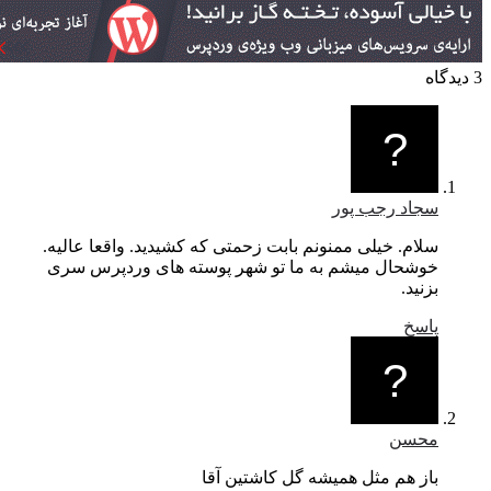
سجاد رجب پور
سلام. خیلی ممنونم بابت زحمتی که کشیدید. واقعا عالیه.
خوشحال میشم به ما تو شهر پوسته های وردپرس سری
بزنید.
پاسخ
محسن
باز هم مثل همیشه گل کاشتین آقا