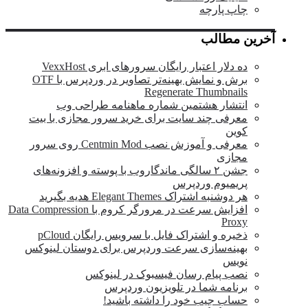
چاپ پارچه
آخرین مطالب
ده دلار اعتبار رایگان سرورهای ابری VexxHost
برش و نمایش بهینه‌تر تصاویر در وردپرس با OTF
Regenerate Thumbnails
انتشار هشتمین شماره ماهنامه طراحی وب
معرفی چند سایت برای خرید سرور مجازی با بیت
کوین
معرفی و آموزش نصب Centmin Mod روی سرور
مجازی
جشن ۲ سالگی ماندگار‌وب با پوسته و افزونه‌های
پریمیوم وردپرس
هر دوشنبه اشتراک Elegant Themes هدیه بگیرید
افزایش سرعت در مرورگر کروم با Data Compression
Proxy
ذخیره و اشتراک فایل با سرویس رایگان pCloud
بهینه‌سازی سرعت وردپرس برای دوستان لینوکس
نویس
نصب پیام رسان فیسبوک در لینوکس
برنامه شما در تلویزیون وردپرس
حساب جیب خود را داشته باشید!