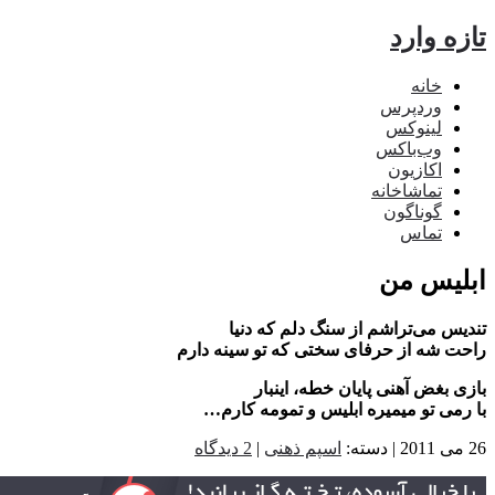
ه وارد
خانه
وردپرس
لینوکس
وب‌باکس
اکازیون
تماشاخانه
گوناگون
تماس
لیس من
یس می‌تراشم از سنگ دلم که دنیا
ت شه از حرفای سختی که تو سینه دارم
ی بغض آهنی پایان خطه، اینبار
رمی تو میمیره ابلیس و تمومه کارم…
اسپم ذهنی
|
2 دیدگاه