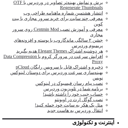
برش و نمایش بهینه‌تر تصاویر در وردپرس با OTF
Regenerate Thumbnails
انتشار هشتمین شماره ماهنامه طراحی وب
معرفی چند سایت برای خرید سرور مجازی با بیت
کوین
معرفی و آموزش نصب Centmin Mod روی سرور
مجازی
جشن ۲ سالگی ماندگار‌وب با پوسته و افزونه‌های
پریمیوم وردپرس
هر دوشنبه اشتراک Elegant Themes هدیه بگیرید
افزایش سرعت در مرورگر کروم با Data Compression
Proxy
ذخیره و اشتراک فایل با سرویس رایگان pCloud
بهینه‌سازی سرعت وردپرس برای دوستان لینوکس
نویس
نصب پیام رسان فیسبوک در لینوکس
برنامه شما در تلویزیون وردپرس
حساب جیب خود را داشته باشید!
نصب گوگل ارث در اوبونتو
مثل یک هکر به سایت خود حمله کنید!
انتقال وردپرس به هاست جدید
اینترنت و تکنولوژی