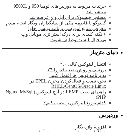
جزئیات مربوط به دوربین‌های لومیا 950 و 950XL
منتشر شد
مسنجر فیسبوک برای اپل واچ عرضه شد
گفتوگو با فاطمه مکی از بنیانگذاران وبگاه انجام میدم
معرفی منابع آموزشی برنامه نویسی جاوا
۶ نکته کلیدی برای درک استراتژی موبایل وب
بی خیال لیست وظایف شوید!
دنیای متن‌باز
انتشار لینوکس کالی ۲.۰
بررسی و روش نصب فدورا ۲۴
به برنامه نویس ها اعتماد کنید!
نحوه نصب و فعال‌کردن مخزن EPEL در
RHEL/CentOS/Oracle Linux
راهنمای نصب LEMP در آرچ لینوکس (Nginx, MySql,
PHP)
کدام توزیع لینوکس را نصب کنم؟
وردپرس
افزونه واژه نگار