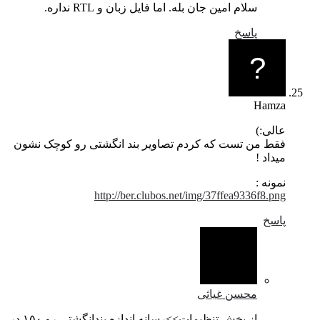
سلام امین جان بله. اما فایل زبان و RTL نداره.
پاسخ
Hamza
عالی:)
فقط من تست که کردم تصاویر بند انگشتی رو کوچک نشون
میداد !
نمونه :
http://ber.clubos.net/img/37ffea9336f8.png
پاسخ
محسن غیاثی
از بخش تنظیمات>>رسانه اندازه بندانگشتی رو ۱۵۰ در