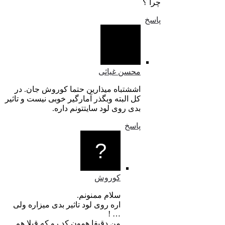
چرا ؟
پاسخ
محسن غیاثی
اششتباه میذارین حتما کوروش جان. در
کل البته وبگذر آمارگیر خوبی نیست و تاثیر
بدی روی لود سایتتونم داره.
پاسخ
کوروش
سلام ممنونم.
اره روی لود تاثیر بدی میزاره ولی
… !
من دقیقا همون کد رو که قبلا هم