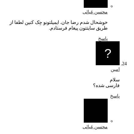
محسن غیاثی
خوشحال شدم رضا جان. ایمیلتونو چک کنین لطفا از
طریق سایتتون پیغام فرستادم.
پاسخ
امین
سلام
فارسی شده؟
پاسخ
محسن غیاثی