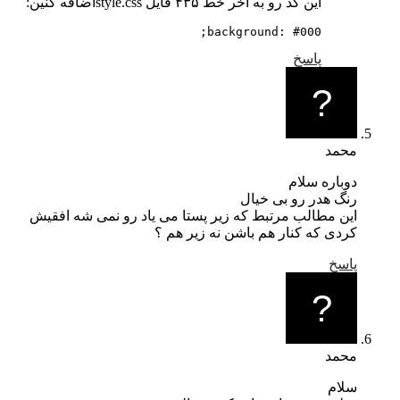
این کد رو به آخر خط ۴۳۵ فایل style.css‌اضافه کنین:
background: #000;
پاسخ
محمد
دوباره سلام
رنگ هدر رو بی خیال
این مطالب مرتبط که زیر پستا می یاد رو نمی شه افقیش
کردی که کنار هم باشن نه زیر هم ؟
پاسخ
محمد
سلام