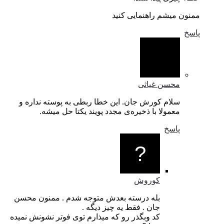
ممنون میشم راهنمایی کنید
پاسخ
محسن غیاثی
سلام کورش جان. این خطا ربطی به پوسته نداره و
معمولا با ذخیره‌ی مجدد پویند یکتا حل میشه.
پاسخ
کوروش
بله درسته بعدش متوجه شدم . ممنون محسن
جان . فقط یه چیز دیگه .
کد وبگذر رو که میذارم توی فوتر نشونش نمیده