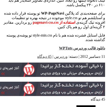
دلخواه آیتمها رو ایجاد کنین. اندازه‌ی تصاویر اسلایدر هم باید
 صفحه‌بندی کد پلاگین
WP-PageNavi
تو پوسته قرار داده شده
و استایلشم هم تو style.css موجوده در نتیجه بهتره تو تنظیمات
نه تیک گزینه‌ی
استفاده از pagenavi-css.css
رو بردارین. مقادیر
فایل استایل فشرده شده هم با نام style-min.css تو پوشه‌ی پوسته
ته شده.
د قالب وردپرس WPTuts
وردپرس
|
45 دیدگاه