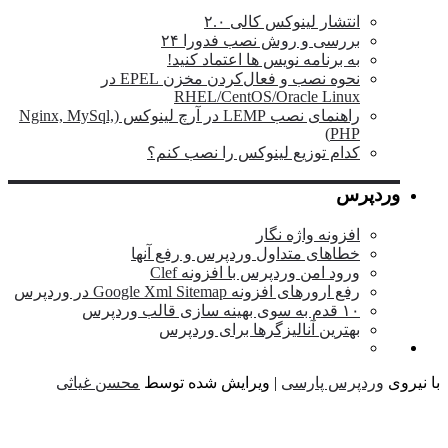
انتشار لینوکس کالی ۲.۰
بررسی و روش نصب فدورا ۲۴
به برنامه نویس ها اعتماد کنید!
نحوه نصب و فعال‌کردن مخزن EPEL در
RHEL/CentOS/Oracle Linux
راهنمای نصب LEMP در آرچ لینوکس (Nginx, MySql,
PHP)
کدام توزیع لینوکس را نصب کنم؟
وردپرس
افزونه واژه نگار
خطاهای متداول وردپرس و رفع آنها
ورود امن وردپرس با افزونه Clef
رفع ارورهای افزونه Google Xml Sitemap در وردپرس
۱۰ قدم به سوی بهینه سازی قالب وردپرس
بهترین آنالیزگرها برای وردپرس
یروی
وردپرس پارسی
| ویرایش شده توسط
محسن غیاثی