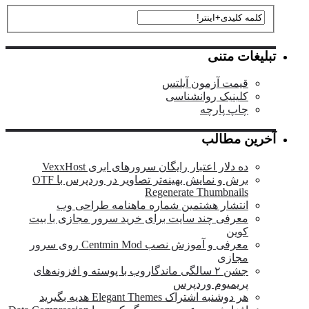
تبلیغات متنی
قیمت آزمون آیلتس
کلینیک روانشناسی
چاپ پارچه
آخرین مطالب
ده دلار اعتبار رایگان سرورهای ابری VexxHost
برش و نمایش بهینه‌تر تصاویر در وردپرس با OTF
Regenerate Thumbnails
انتشار هشتمین شماره ماهنامه طراحی وب
معرفی چند سایت برای خرید سرور مجازی با بیت
کوین
معرفی و آموزش نصب Centmin Mod روی سرور
مجازی
جشن ۲ سالگی ماندگار‌وب با پوسته و افزونه‌های
پریمیوم وردپرس
هر دوشنبه اشتراک Elegant Themes هدیه بگیرید