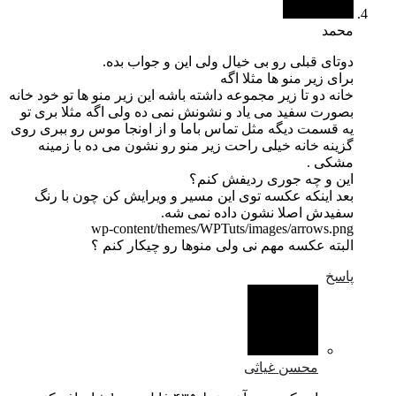
محمد
دوتای قبلی رو بی خیال ولی این و جواب بده.
برای زیر منو ها مثلا اگه
خانه دو تا زیر مجموعه داشته باشه این زیر منو ها تو خود خانه
بصورت سفید می یاد و نشونش نمی ده ولی اگه مثلا بری تو
یه قسمت دیگه مثل تماس باما و از اونجا موس رو ببری روی
گزینه خانه خیلی راحت زیر منو رو نشون می ده با زمینه
مشکی .
این و چه جوری ردیفش کنم؟
بعد اینکه عکسه توی این مسیر و ویرایش کن چون با رنگ
سفیدش اصلا نشون داده نمی شه.
wp-content/themes/WPTuts/images/arrows.png
البته عکسه مهم نی ولی منوها رو چیکار کنم ؟
پاسخ
محسن غیاثی