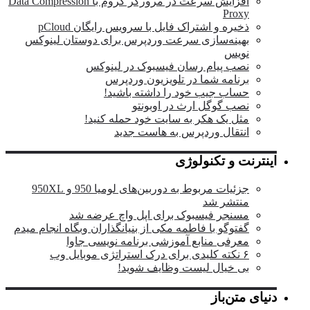
افزایش سرعت در مرورگر کروم با Data Compression
Proxy
ذخیره و اشتراک فایل با سرویس رایگان pCloud
بهینه‌سازی سرعت وردپرس برای دوستان لینوکس
نویس
نصب پیام رسان فیسبوک در لینوکس
برنامه شما در تلویزیون وردپرس
حساب جیب خود را داشته باشید!
نصب گوگل ارث در اوبونتو
مثل یک هکر به سایت خود حمله کنید!
انتقال وردپرس به هاست جدید
اینترنت و تکنولوژی
جزئیات مربوط به دوربین‌های لومیا 950 و 950XL
منتشر شد
مسنجر فیسبوک برای اپل واچ عرضه شد
گفتوگو با فاطمه مکی از بنیانگذاران وبگاه انجام میدم
معرفی منابع آموزشی برنامه نویسی جاوا
۶ نکته کلیدی برای درک استراتژی موبایل وب
بی خیال لیست وظایف شوید!
دنیای متن‌باز