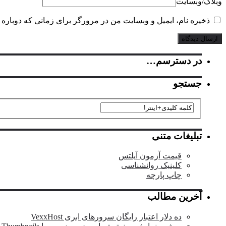
وبلاگ‌/‌وبسایت
ذخیره نام، ایمیل و وبسایت من در مرورگر برای زمانی که دوباره 
در دسترسم…
جستجو
تبلیغات متنی
قیمت آزمون آیلتس
کلینیک روانشناسی
چاپ پارچه
آخرین مطالب
ده دلار اعتبار رایگان سرورهای ابری VexxHost