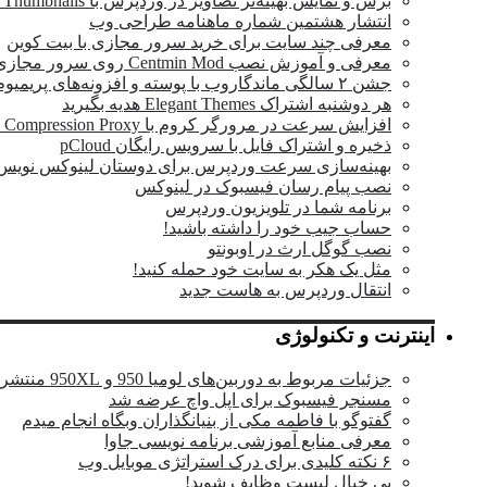
برش و نمایش بهینه‌تر تصاویر در وردپرس با OTF Regenerate Thumbnails
انتشار هشتمین شماره ماهنامه طراحی وب
معرفی چند سایت برای خرید سرور مجازی با بیت کوین
معرفی و آموزش نصب Centmin Mod روی سرور مجازی
جشن ۲ سالگی ماندگار‌وب با پوسته و افزونه‌های پریمیوم وردپرس
هر دوشنبه اشتراک Elegant Themes هدیه بگیرید
افزایش سرعت در مرورگر کروم با Data Compression Proxy
ذخیره و اشتراک فایل با سرویس رایگان pCloud
بهینه‌سازی سرعت وردپرس برای دوستان لینوکس نویس
نصب پیام رسان فیسبوک در لینوکس
برنامه شما در تلویزیون وردپرس
حساب جیب خود را داشته باشید!
نصب گوگل ارث در اوبونتو
مثل یک هکر به سایت خود حمله کنید!
انتقال وردپرس به هاست جدید
اینترنت و تکنولوژی
جزئیات مربوط به دوربین‌های لومیا 950 و 950XL منتشر شد
مسنجر فیسبوک برای اپل واچ عرضه شد
گفتوگو با فاطمه مکی از بنیانگذاران وبگاه انجام میدم
معرفی منابع آموزشی برنامه نویسی جاوا
۶ نکته کلیدی برای درک استراتژی موبایل وب
بی خیال لیست وظایف شوید!