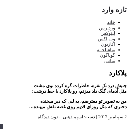
تازه وارد
خانه
وردپرس
لینوکس
وب‌باکس
اکازیون
تماشاخانه
گوناگون
تماس
پلاکارد
جنبش درد تک نفره، خاطرات گره کرده توی مشت
مثل آدمای گنگ داد میزنم، رو پلاکارد با خط درشت:
من به تصویر تو معترضم، به لبی که دیر میخنده
دختری که مثل روزای قدیم روی غصه نقش میبنده…
2 سپتامبر 2012 | دسته:
اسپم ذهنی
|
بدون دیدگاه