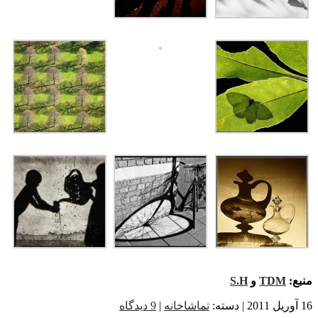
ع:
TDM
و
S.H
تماشاخانه
|
9 دیدگاه