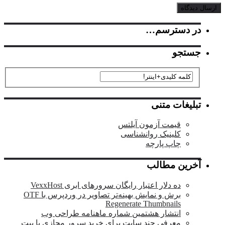
در دسترسم…
جستجو
تبلیغات متنی
قیمت آزمون آیلتس
کلینیک روانشناسی
چاپ پارچه
آخرین مطالب
ده دلار اعتبار رایگان سرورهای ابری VexxHost
برش و نمایش بهینه‌تر تصاویر در وردپرس با OTF
Regenerate Thumbnails
انتشار هشتمین شماره ماهنامه طراحی وب
معرفی چند سایت برای خرید سرور مجازی با بیت