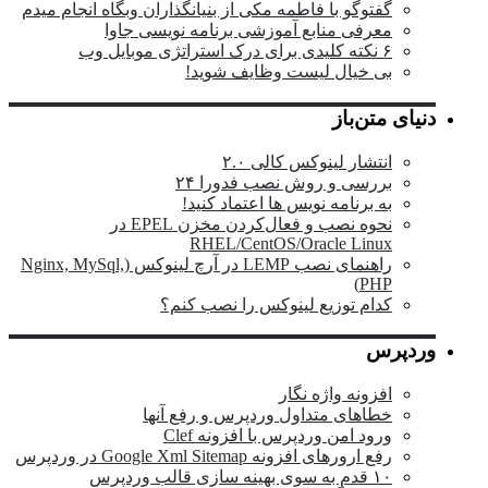
گفتوگو با فاطمه مکی از بنیانگذاران وبگاه انجام میدم
معرفی منابع آموزشی برنامه نویسی جاوا
۶ نکته کلیدی برای درک استراتژی موبایل وب
بی خیال لیست وظایف شوید!
دنیای متن‌باز
انتشار لینوکس کالی ۲.۰
بررسی و روش نصب فدورا ۲۴
به برنامه نویس ها اعتماد کنید!
نحوه نصب و فعال‌کردن مخزن EPEL در
RHEL/CentOS/Oracle Linux
راهنمای نصب LEMP در آرچ لینوکس (Nginx, MySql,
PHP)
کدام توزیع لینوکس را نصب کنم؟
وردپرس
افزونه واژه نگار
خطاهای متداول وردپرس و رفع آنها
ورود امن وردپرس با افزونه Clef
رفع ارورهای افزونه Google Xml Sitemap در وردپرس
۱۰ قدم به سوی بهینه سازی قالب وردپرس