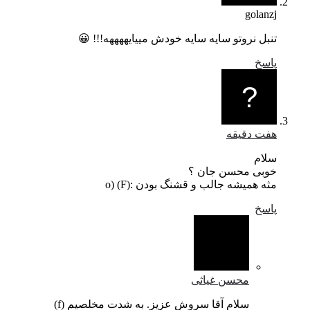
golanzj
تنبل نروتو سایه سایه خودش مییایههههه!!! 😀
پاسخ
هفت دقیقه
سلام
خوبی محسن جان ؟
مثه همیشه جالب و قشنگ بودن :o) (F)
پاسخ
محسن غیاثی
سلام آقا سروش عزیز. به شدت مخلصیم (f)