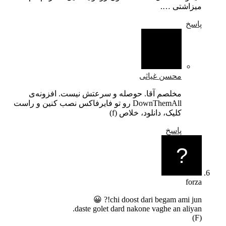
میزاشتی ….
پاسخ
محسن غیاثی
مخلصم آقا. حوصله و سرعتش نیست. افزونه‌ی
DownThemAll رو تو فایرفاکس نصب کنین و راست
کلیک، دانلود، خلاص (f)
پاسخ
forza
chi doost dari begam ami jun!? 😀
daste golet dard nakone vaghe an aliyan.
(F)