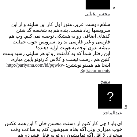
محسن غیاثی
سلام دوست عزیز. هنوز اول کار این سایته و از این
سرویسها زیاد هست. بنده هم به شخصه گذاشتن
کدهای اضافی رو به هیشکی توصیه نمی‌کنم. وب هم
فارسی و غیر فارسی نداره. سرویس خوب حمایت
میشه بدون توجه به هویت ارايه دهنده!
این رفتار شما که یه کامنت رو تو هر سایتی رسید پست
کنین هم درست نیست و کلاس کارتونو پایین میاره.
اینجا هم همینو نوشتین:
http://pariyana.com/id/pqwkv-
3gf/#comments
پاسخ
عبدالماجد
ای بابا ! چی کار کنیم از دستت محسن خان ؟ این همه عکس
خوب میزاری ولی اگه بخام سیوشون کنم یه ساعت وقت
میخواد . لا اقل اگه تمامشون رو تو یه فایل فشردم هم