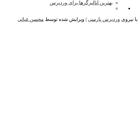
بهترین آنالیزگرها برای وردپرس
نیروی
وردپرس پارسی
| ویرایش شده توسط
محسن غیاثی