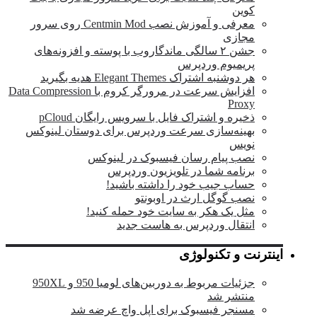
کوین
معرفی و آموزش نصب Centmin Mod روی سرور
مجازی
جشن ۲ سالگی ماندگار‌وب با پوسته و افزونه‌های
پریمیوم وردپرس
هر دوشنبه اشتراک Elegant Themes هدیه بگیرید
افزایش سرعت در مرورگر کروم با Data Compression
Proxy
ذخیره و اشتراک فایل با سرویس رایگان pCloud
بهینه‌سازی سرعت وردپرس برای دوستان لینوکس
نویس
نصب پیام رسان فیسبوک در لینوکس
برنامه شما در تلویزیون وردپرس
حساب جیب خود را داشته باشید!
نصب گوگل ارث در اوبونتو
مثل یک هکر به سایت خود حمله کنید!
انتقال وردپرس به هاست جدید
اینترنت و تکنولوژی
جزئیات مربوط به دوربین‌های لومیا 950 و 950XL
منتشر شد
مسنجر فیسبوک برای اپل واچ عرضه شد