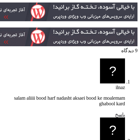
ilnaz
salam aliiii bood harf nadasht aksaei bood ke moalemam
ghabool kard
پاسخ