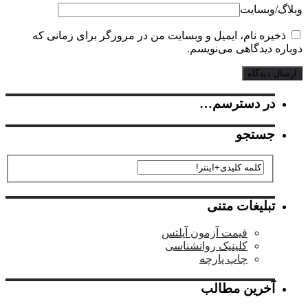
گ‌/‌وبسایت
خیره نام، ایمیل و وبسایت من در مرورگر برای زمانی که
ره دیدگاهی می‌نویسم.
در دسترسم…
جستجو
تبلیغات متنی
قیمت آزمون آیلتس
کلینیک روانشناسی
چاپ پارچه
آخرین مطالب