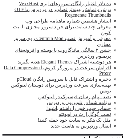
ده دلار اعتبار رایگان سرورهای ابری VexxHost
برش و نمایش بهینه‌تر تصاویر در وردپرس با OTF
Regenerate Thumbnails
انتشار هشتمین شماره ماهنامه طراحی وب
معرفی چند سایت برای خرید سرور مجازی با بیت
کوین
معرفی و آموزش نصب Centmin Mod روی سرور
مجازی
جشن ۲ سالگی ماندگار‌وب با پوسته و افزونه‌های
پریمیوم وردپرس
هر دوشنبه اشتراک Elegant Themes هدیه بگیرید
افزایش سرعت در مرورگر کروم با Data Compression
Proxy
ذخیره و اشتراک فایل با سرویس رایگان pCloud
بهینه‌سازی سرعت وردپرس برای دوستان لینوکس
نویس
نصب پیام رسان فیسبوک در لینوکس
برنامه شما در تلویزیون وردپرس
حساب جیب خود را داشته باشید!
نصب گوگل ارث در اوبونتو
مثل یک هکر به سایت خود حمله کنید!
انتقال وردپرس به هاست جدید