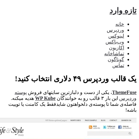
ه وارد
خانه
وردپرس
لینوکس
وب‌باکس
اکازیون
تماشاخانه
گوناگون
تماس
ب وردپرس ۴۹ دلاری انتخاب کنید!
ThemeF
، یکی از دست و دلبازترین سایتهای فروش
پوسته
پرس
این بار ۳ قالب رو به خوانندگان
WP Kube
هدیه میکنه.
ه‌ی شما تا پوسته‌ی دلخواهتون شایدفقط یک کامنت یا توییت
!