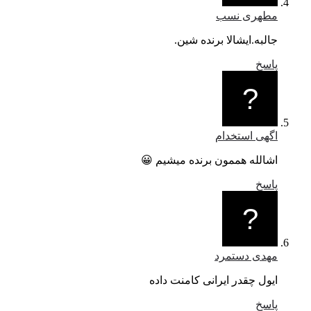
مطهری نسب
جالبه.ایشالا برنده شین.
پاسخ
اگهی استخدام
اشالله هممون برنده میشیم 😀
پاسخ
مهدی دستمرد
ایول چقدر ایرانی کامنت داده
پاسخ