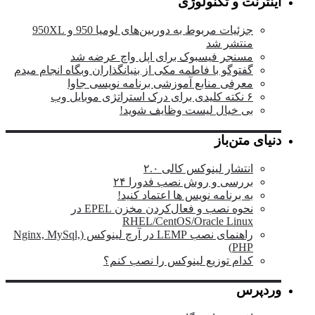
اینترنت و تکنولوژی
جزئیات مربوط به دوربین‌های لومیا 950 و 950XL
منتشر شد
مسنجر فیسبوک برای اپل واچ عرضه شد
گفتوگو با فاطمه مکی از بنیانگذاران وبگاه انجام میدم
معرفی منابع آموزشی برنامه نویسی جاوا
۶ نکته کلیدی برای درک استراتژی موبایل وب
بی خیال لیست وظایف شوید!
دنیای متن‌باز
انتشار لینوکس کالی ۲.۰
بررسی و روش نصب فدورا ۲۴
به برنامه نویس ها اعتماد کنید!
نحوه نصب و فعال‌کردن مخزن EPEL در
RHEL/CentOS/Oracle Linux
راهنمای نصب LEMP در آرچ لینوکس (Nginx, MySql,
PHP)
کدام توزیع لینوکس را نصب کنم؟
وردپرس