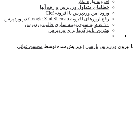
افزونه واژه نگار
خطاهای متداول وردپرس و رفع آنها
ورود امن وردپرس با افزونه Clef
رفع ارورهای افزونه Google Xml Sitemap در وردپرس
۱۰ قدم به سوی بهینه سازی قالب وردپرس
بهترین آنالیزگرها برای وردپرس
یروی
وردپرس پارسی
| ویرایش شده توسط
محسن غیاثی