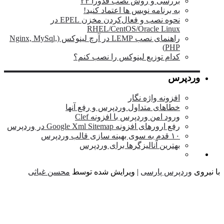
بررسی و روش نصب فدورا ۲۴
به برنامه نویس ها اعتماد کنید!
نحوه نصب و فعال‌کردن مخزن EPEL در
RHEL/CentOS/Oracle Linux
راهنمای نصب LEMP در آرچ لینوکس (Nginx, MySql,
PHP)
کدام توزیع لینوکس را نصب کنم؟
وردپرس
افزونه واژه نگار
خطاهای متداول وردپرس و رفع آنها
ورود امن وردپرس با افزونه Clef
رفع ارورهای افزونه Google Xml Sitemap در وردپرس
۱۰ قدم به سوی بهینه سازی قالب وردپرس
بهترین آنالیزگرها برای وردپرس
یروی
وردپرس پارسی
| ویرایش شده توسط
محسن غیاثی