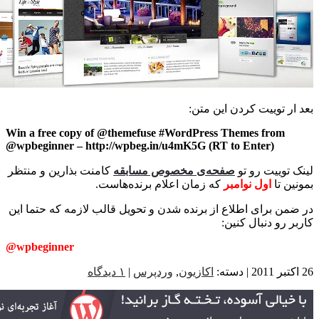
ار توییت کردن این متن:
Win a free copy of @themefuse #WordPress Themes from
@wpbeginner – http://wpbeg.in/u4mK5G (RT to Enter)
 توییت رو تو
صفحه‌ی مخصوص مسابقه
کامنت بذارین و منتظر
ین تا
اول نوامبر
که زمان اعلام برنده‌هاست.
من برای اطلاع از برنده شدن و تحویل قالب لازمه که حتما این
 رو دنبال کنین:
@wpbeginner
اکازیون
,
وردپرس
|
۱ دیدگاه