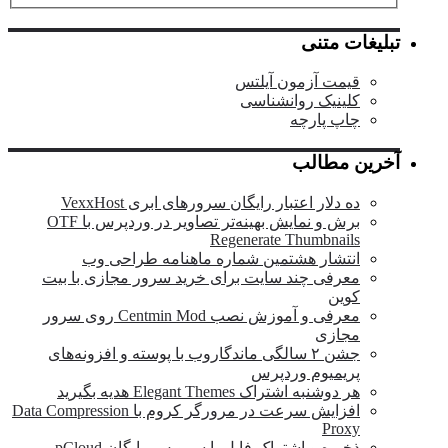
تبلیغات متنی
قیمت آزمون آیلتس
کلینیک روانشناسی
چاپ پارچه
آخرین مطالب
ده دلار اعتبار رایگان سرورهای ابری VexxHost
برش و نمایش بهینه‌تر تصاویر در وردپرس با OTF
Regenerate Thumbnails
انتشار هشتمین شماره ماهنامه طراحی وب
معرفی چند سایت برای خرید سرور مجازی با بیت
کوین
معرفی و آموزش نصب Centmin Mod روی سرور
مجازی
جشن ۲ سالگی ماندگار‌وب با پوسته و افزونه‌های
پریمیوم وردپرس
هر دوشنبه اشتراک Elegant Themes هدیه بگیرید
افزایش سرعت در مرورگر کروم با Data Compression
Proxy
ذخیره و اشتراک فایل با سرویس رایگان pCloud