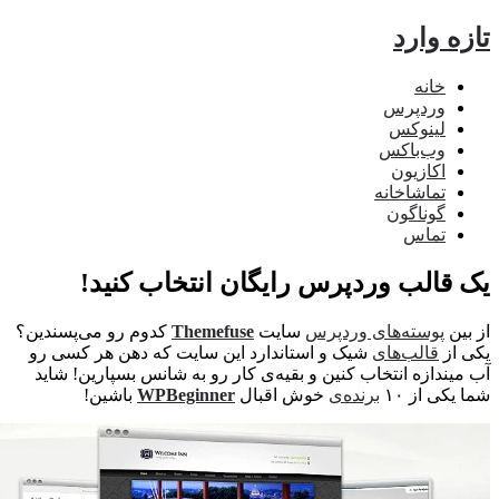
ه وارد
خانه
وردپرس
لینوکس
وب‌باکس
اکازیون
تماشاخانه
گوناگون
تماس
قالب وردپرس رایگان انتخاب کنید!
ین
پوسته‌های وردپرس
سایت
Themefuse
کدوم رو می‌پسندین؟
از
قالب‌های
شیک و استاندارد این سایت که دهن هر کسی رو
یندازه انتخاب کنین و بقیه‌ی کار رو به شانس بسپارین! شاید
کی از ۱۰
برنده‌ی
خوش اقبال
WPBeginner
باشین!