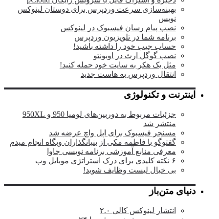
بهینه‌سازی سرعت وردپرس برای دوستان لینوکس
نویس
نصب پیام رسان فیسبوک در لینوکس
برنامه شما در تلویزیون وردپرس
حساب جیب خود را داشته باشید!
نصب گوگل ارث در اوبونتو
مثل یک هکر به سایت خود حمله کنید!
انتقال وردپرس به هاست جدید
اینترنت و تکنولوژی
جزئیات مربوط به دوربین‌های لومیا 950 و 950XL
منتشر شد
مسنجر فیسبوک برای اپل واچ عرضه شد
گفتوگو با فاطمه مکی از بنیانگذاران وبگاه انجام میدم
معرفی منابع آموزشی برنامه نویسی جاوا
۶ نکته کلیدی برای درک استراتژی موبایل وب
بی خیال لیست وظایف شوید!
دنیای متن‌باز
انتشار لینوکس کالی ۲.۰