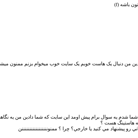
 باشه (f)
 شما شدم يه سوال برام پيش اومد اين سايت كه شما دادين من يه نگاه
نه هاستينگ هست ؟
 پيشنهاد مي كنيد يا خارجي؟ چرا ؟ ممنونننننننننننننننننن