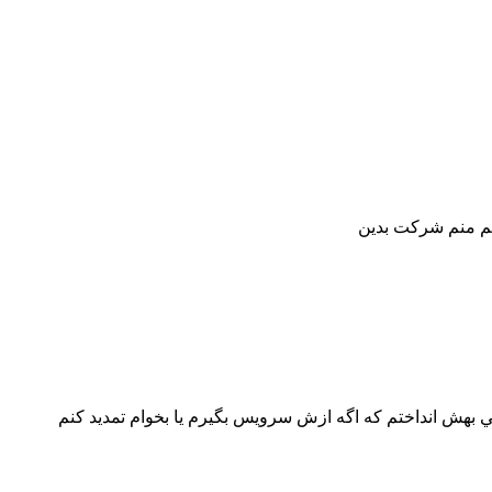
ي بهش انداختم كه اگه ازش سرويس بگيرم يا بخوام تمديد كنم