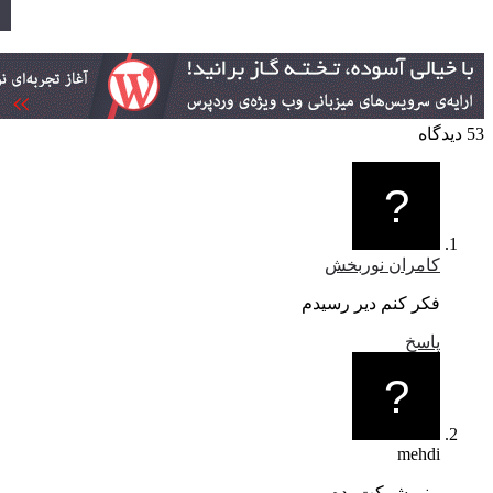
53 دیدگاه
کامران نوربخش
فکر کنم دیر رسیدم
پاسخ
mehdi
منم شرکت بده