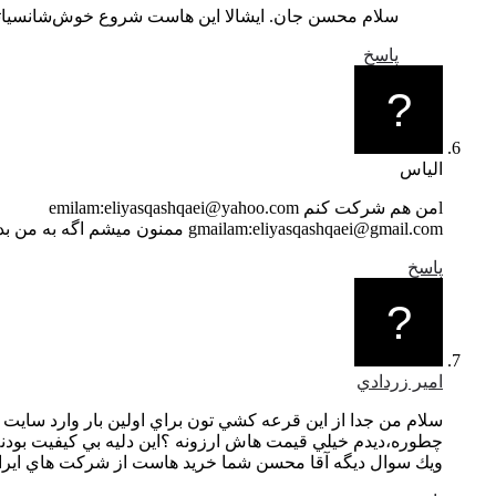
سلام محسن جان. ایشالا این هاست شروع خوش‌شانسیاتون
پاسخ
الیاس
lمن هم شرکت کنم emilam:eliyasqashqaei@yahoo.com
gmailam:eliyasqashqaei@gmail.com ممنون میشم اگه به من بدین من دنبال یک هاست خوبم یک سایت خوب میخوام بزنم ممنون میشم منم شرکت بدین
پاسخ
امير زردادي
سلام من جدا از اين قرعه كشي تون براي اولين بار وارد سايت
چطوره،ديدم خيلي قيمت هاش ارزونه ؟اين دليه بي كيفيت بود
ويك سوال ديگه آقا محسن شما خريد هاست از شركت هاي ايراني رو