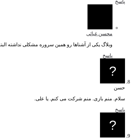
پاسخ
محسن غیاثی
وبلاگ یکی از آشناها رو همین سروره مشکلی نداشته البته
پاسخ
حسن
سلام. منم بازی. منم شرکت می کنم. یا علی.
پاسخ