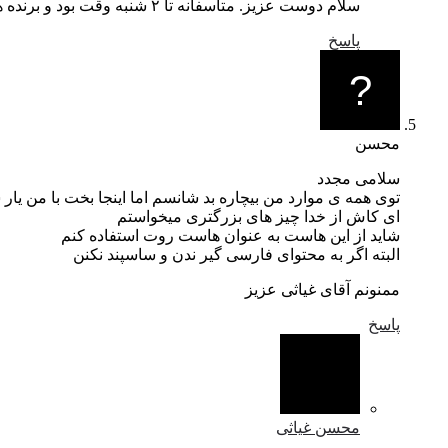
سلام دوست عزیز. متاسفانه تا ۲ شنبه وقت بود و برنده هم مشخص شد. امیدورام تو اکازیون‌های آینده شانس داشته باشین (f)
پاسخ
محسن
سلامی مجدد
توی همه ی موارد من بیچاره بد شانسم اما اینجا بخت با من یار 
ای کاش از خدا چیز های بزرگتری میخواستم
شاید از این هاست به عنوان هاست روت استفاده کنم
البته اگر به محتوای فارسی گیر ندن و ساسپند نکنن
ممنونم آقای غیاثی عزیز
پاسخ
محسن غیاثی