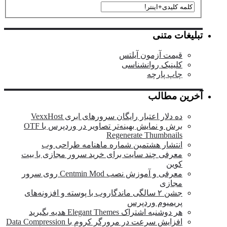
تبلیغات متنی
قیمت آزمون آیلتس
کلینیک روانشناسی
چاپ پارچه
آخرین مطالب
ده دلار اعتبار رایگان سرورهای ابری VexxHost
برش و نمایش بهینه‌تر تصاویر در وردپرس با OTF
Regenerate Thumbnails
انتشار هشتمین شماره ماهنامه طراحی وب
معرفی چند سایت برای خرید سرور مجازی با بیت
کوین
معرفی و آموزش نصب Centmin Mod روی سرور
مجازی
جشن ۲ سالگی ماندگار‌وب با پوسته و افزونه‌های
پریمیوم وردپرس
هر دوشنبه اشتراک Elegant Themes هدیه بگیرید
افزایش سرعت در مرورگر کروم با Data Compression