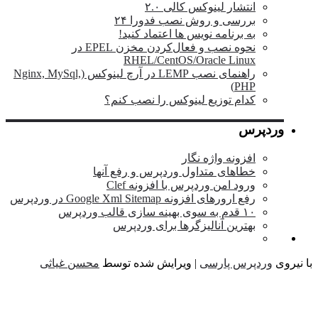
انتشار لینوکس کالی ۲.۰
بررسی و روش نصب فدورا ۲۴
به برنامه نویس ها اعتماد کنید!
نحوه نصب و فعال‌کردن مخزن EPEL در
RHEL/CentOS/Oracle Linux
راهنمای نصب LEMP در آرچ لینوکس (Nginx, MySql,
PHP)
کدام توزیع لینوکس را نصب کنم؟
وردپرس
افزونه واژه نگار
خطاهای متداول وردپرس و رفع آنها
ورود امن وردپرس با افزونه Clef
رفع ارورهای افزونه Google Xml Sitemap در وردپرس
۱۰ قدم به سوی بهینه سازی قالب وردپرس
بهترین آنالیزگرها برای وردپرس
نیروی
وردپرس پارسی
| ویرایش شده توسط
محسن غیاثی