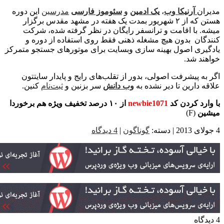
ران
آرنیکا وب
،
یک ادمین
و
سئوموز فارسی
مدرسین
این دوره
هستن که از ۲ شهریور بمدت یک هفته در مشهد مقدس برگزار
ه. با اقامت و ترانسفر رایگان در نظر گرفته شده، شرکت
دگان بدون هیچ مشغله ذهنی فقط روی استفاده از دوره و
گیری اصول بهینه سازی وبسایت برای موتورهای جستجو متمرکز
هند شد.
 به پیشرفت اصولی، بدور از تقلب‌های رایج و پایدار سایتتون
ه دارین تا دیر نشده به
وب دانش
سر بزنین و
ثبت‌نام
کنین.
وارد کردن کد
newbie1071
از ۱۰ درصد تخفیف ویژه هم برخوردا
ین
(F)
گوناگون
|
4 دیدگاه