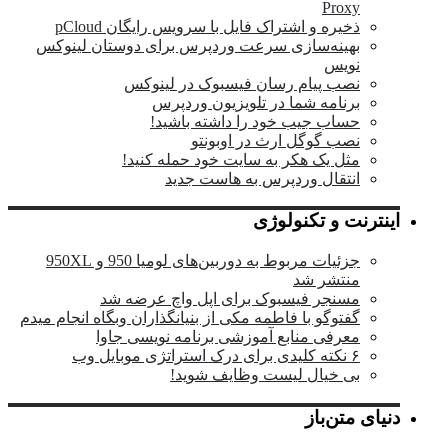
Proxy
ذخیره و اشتراک فایل با سرویس رایگان pCloud
بهینه‌سازی سرعت وردپرس برای دوستان لینوکس
نویس
نصب پیام رسان فیسبوک در لینوکس
برنامه شما در تلویزیون وردپرس
حساب جیب خود را داشته باشید!
نصب گوگل ارث در اوبونتو
مثل یک هکر به سایت خود حمله کنید!
انتقال وردپرس به هاست جدید
اینترنت و تکنولوژی
جزئیات مربوط به دوربین‌های لومیا 950 و 950XL
منتشر شد
مسنجر فیسبوک برای اپل واچ عرضه شد
گفتوگو با فاطمه مکی از بنیانگذاران وبگاه انجام میدم
معرفی منابع آموزشی برنامه نویسی جاوا
۶ نکته کلیدی برای درک استراتژی موبایل وب
بی خیال لیست وظایف شوید!
دنیای متن‌باز