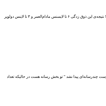
جدیدترین قالب وردپرس منتشر‌شده‌ی Elegant Themes یعنی Divi اونقدر کامل، حرفه‌ای و جذابه که حتی خود سازندگانش هم ذوق‌زده شدن! نتیجه‌ی این ذوق زدگی ۶ تا لایسنس مادام‌العمر و ۳ تا لاینس دولوپر
ن با عبارت آزاردهنده‌ی ” هیچ پیوست چندرسانه‌ای پیدا نشد ” تو بخش رسانه هست در حالیکه تعداد