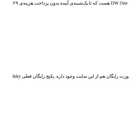
۲ روز مونده به کریسمس یکی از ۳ آیتم رایگان هفته‌ی Creative Market که حال و هوای این روزها رو هم داره قالب وردپرس DW One Page Christmas هست که تا یک‌شنبه‌ی آینده بدون پرداخت هزینه‌ی ۲۹
InkyDeals وبسایتیه که معمولا پکیح‌های ویژه و تخفیف‌داری رو به طراحان گرافیک و وب عرضه میکنه اما گاهی امکان دانلود مجوعه‌هایی بصورت رایگان هم از این سایت وجود داره. پکیج رایگان فعلی Inky