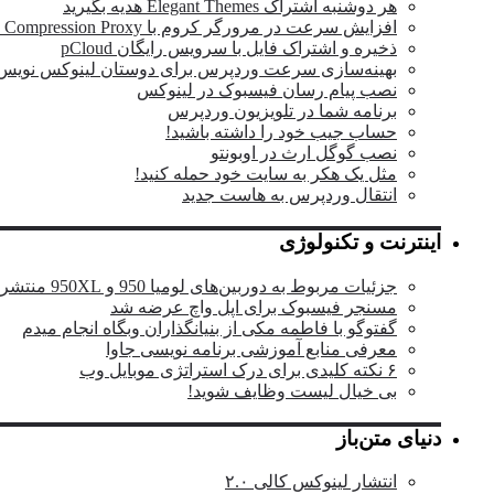
هر دوشنبه اشتراک Elegant Themes هدیه بگیرید
افزایش سرعت در مرورگر کروم با Data Compression Proxy
ذخیره و اشتراک فایل با سرویس رایگان pCloud
بهینه‌سازی سرعت وردپرس برای دوستان لینوکس نویس
نصب پیام رسان فیسبوک در لینوکس
برنامه شما در تلویزیون وردپرس
حساب جیب خود را داشته باشید!
نصب گوگل ارث در اوبونتو
مثل یک هکر به سایت خود حمله کنید!
انتقال وردپرس به هاست جدید
اینترنت و تکنولوژی
جزئیات مربوط به دوربین‌های لومیا 950 و 950XL منتشر شد
مسنجر فیسبوک برای اپل واچ عرضه شد
گفتوگو با فاطمه مکی از بنیانگذاران وبگاه انجام میدم
معرفی منابع آموزشی برنامه نویسی جاوا
۶ نکته کلیدی برای درک استراتژی موبایل وب
بی خیال لیست وظایف شوید!
دنیای متن‌باز
انتشار لینوکس کالی ۲.۰