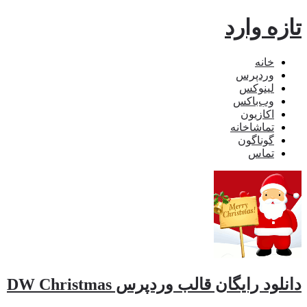
تازه وارد
خانه
وردپرس
لینوکس
وب‌باکس
اکازیون
تماشاخانه
گوناگون
تماس
دانلود رایگان قالب وردپرس DW Christmas