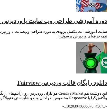
دوره آموزشی طراحی وب سایت با وردپرس د
نیمه‌حرفه‌ای وردپرس برسونین.
دانلود رایگان قالب وردپرس Fairview
واکنش‌گرا یا Responsive مخصوص طراحان وب و شاید حتی فتوبلاگرها!
»
..
10
20
30
40
50
60
70
..
4
5
6
7
..
«