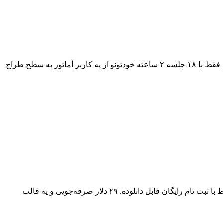
سایت آموزشی نت‌پیکسل بزودی یه دوره طراحی وب‌سایت با وردپرس برگزار میکنه. اگر ساکن مشهد هستین و عاشق طراحی وب میتونین فقط با ۱۸ جلسه ۲ ساعته خودتونو از یه کاربر آماتور به سطح طراح
این دوشنبه هم Creative Market هواداران وردپرس رو از آیتم‌های رایگان بی‌نصیب نگذاشته. قالب وردپرس Fairview طی یک هفته‌ی آینده فقط با ثبت نام رایگان قابل دانلوده. ۲۹ دلار صرفه‌جویی و یه قالب