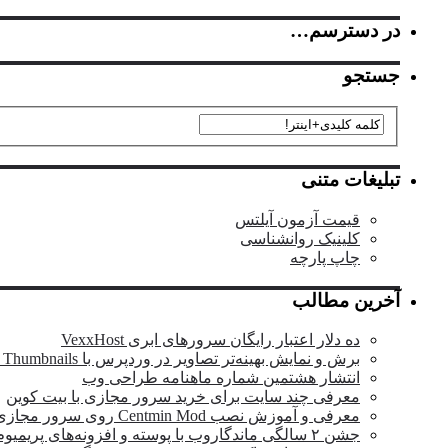
در دسترسم…
جستجو
تبلیغات متنی
قیمت آزمون آیلتس
کلینیک روانشناسی
چاپ پارچه
آخرین مطالب
ده دلار اعتبار رایگان سرورهای ابری VexxHost
برش و نمایش بهینه‌تر تصاویر در وردپرس با OTF Regenerate Thumbnails
انتشار هشتمین شماره ماهنامه طراحی وب
معرفی چند سایت برای خرید سرور مجازی با بیت کوین
معرفی و آموزش نصب Centmin Mod روی سرور مجازی
جشن ۲ سالگی ماندگار‌وب با پوسته و افزونه‌های پریمیوم وردپرس