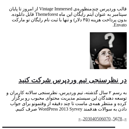
قالب وردپرس چند‌منظوره‌ی Vintage Immersed از امروز تا پایان
سپتامبر به عنوان آیتم رایگان این ماه Themeforest قابل دانلوده.
بدون پرداخت هزینه (۳۵ دلار) و تنها با ثبت نام رایگان تو مارکت
Envato.
در نظرسنجی تیم وردپرس شرکت کنید
به رسم ۲ سال گذشته، تیم وردپرس، نظرسنجی سالانه کاربران و
توسعه دهندگان این سیستم مدیریت محتوای محبوب رو برگزار
کرده و منتظر همه‌ی ماست تا چند دقیقه از وقتمونو برای جواب
دادن به سوالات هدفمند WordPress 2013 Syrvey صرف کنیم.
»
..
20
30
40
50
60
70
..
5
6
7
8
..
«