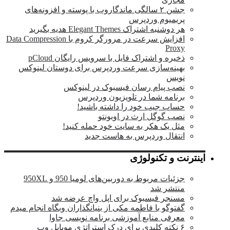
جشن ۲ سالگی ماندگار‌وب با پوسته و افزونه‌های
پریمیوم وردپرس
هر دوشنبه اشتراک Elegant Themes هدیه بگیرید
افزایش سرعت در مرورگر کروم با Data Compression
Proxy
ذخیره و اشتراک فایل با سرویس رایگان pCloud
بهینه‌سازی سرعت وردپرس برای دوستان لینوکس
نویس
نصب پیام رسان فیسبوک در لینوکس
برنامه شما در تلویزیون وردپرس
حساب جیب خود را داشته باشید!
نصب گوگل ارث در اوبونتو
مثل یک هکر به سایت خود حمله کنید!
انتقال وردپرس به هاست جدید
اینترنت و تکنولوژی
جزئیات مربوط به دوربین‌های لومیا 950 و 950XL
منتشر شد
مسنجر فیسبوک برای اپل واچ عرضه شد
گفتوگو با فاطمه مکی از بنیانگذاران وبگاه انجام میدم
معرفی منابع آموزشی برنامه نویسی جاوا
۶ نکته کلیدی برای درک استراتژی موبایل وب