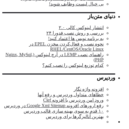
بی خیال لیست وظایف شوید!
دنیای متن‌باز
انتشار لینوکس کالی ۲.۰
بررسی و روش نصب فدورا ۲۴
به برنامه نویس ها اعتماد کنید!
نحوه نصب و فعال‌کردن مخزن EPEL در
RHEL/CentOS/Oracle Linux
راهنمای نصب LEMP در آرچ لینوکس (Nginx, MySql,
PHP)
کدام توزیع لینوکس را نصب کنم؟
وردپرس
افزونه واژه نگار
خطاهای متداول وردپرس و رفع آنها
ورود امن وردپرس با افزونه Clef
رفع ارورهای افزونه Google Xml Sitemap در وردپرس
۱۰ قدم به سوی بهینه سازی قالب وردپرس
بهترین آنالیزگرها برای وردپرس