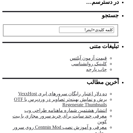
در دسترسم…
جستجو
تبلیغات متنی
قیمت آزمون آیلتس
کلینیک روانشناسی
چاپ پارچه
آخرین مطالب
ده دلار اعتبار رایگان سرورهای ابری VexxHost
برش و نمایش بهینه‌تر تصاویر در وردپرس با OTF
Regenerate Thumbnails
انتشار هشتمین شماره ماهنامه طراحی وب
معرفی چند سایت برای خرید سرور مجازی با بیت
کوین
معرفی و آموزش نصب Centmin Mod روی سرور
مجازی