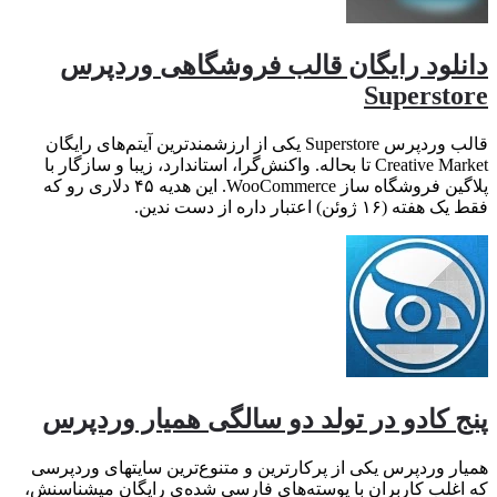
دانلود رایگان قالب فروشگاهی وردپرس
Superstore
قالب وردپرس Superstore یکی از ارزشمندترین آیتم‌های رایگان
Creative Market تا بحاله. واکنش‌گرا، استاندارد، زیبا و سازگار با
پلاگین فروشگاه ساز WooCommerce. این هدیه ۴۵ دلاری رو که
فقط یک هفته (۱۶ ژوئن) اعتبار داره از دست ندین.
پنج کادو در تولد دو سالگی همیار وردپرس
همیار وردپرس یکی از پرکارترین و متنوع‌ترین سایتهای وردپرسی
که اغلب کاربران با پوسته‌های فارسی شده‌ی رایگان میشناسنش،