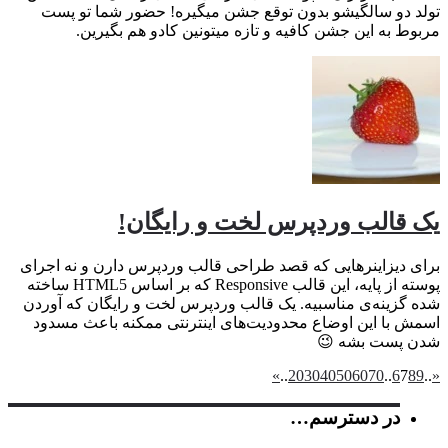
تولد دو سالگیشو بدون توقع جشن میگیره! حضور شما تو پست
مربوط به این جشن کافیه و تازه میتونین کادو هم بگیرین.
یک قالب وردپرس لخت و رایگان!
برای دیزاینرهایی که قصد طراحی قالب وردپرس دارن و نه اجرای
پوسته از پایه، این قالب Responsive که بر اساس HTML5 ساخته
شده گزینه‌ی مناسبیه. یک قالب وردپرس لخت و رایگان که آوردن
اسمش با این اوضاع محدودیت‌های اینترنتی ممکنه باعث مسدود
شدن پست بشه 😉
»
..
20
30
40
50
60
70
..
6
7
8
9
..
«
در دسترسم…