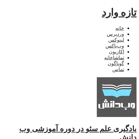
تازه وارد
خانه
وردپرس
لینوکس
وب‌باکس
اکازیون
تماشاخانه
گوناگون
تماس
یادگیری علم سئو در دوره آموزشی وب
دانش