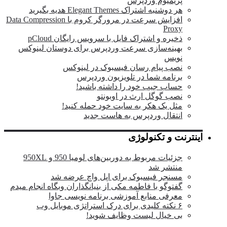
پریمیوم وردپرس
هر دوشنبه اشتراک Elegant Themes هدیه بگیرید
افزایش سرعت در مرورگر کروم با Data Compression
Proxy
ذخیره و اشتراک فایل با سرویس رایگان pCloud
بهینه‌سازی سرعت وردپرس برای دوستان لینوکس
نویس
نصب پیام رسان فیسبوک در لینوکس
برنامه شما در تلویزیون وردپرس
حساب جیب خود را داشته باشید!
نصب گوگل ارث در اوبونتو
مثل یک هکر به سایت خود حمله کنید!
انتقال وردپرس به هاست جدید
اینترنت و تکنولوژی
جزئیات مربوط به دوربین‌های لومیا 950 و 950XL
منتشر شد
مسنجر فیسبوک برای اپل واچ عرضه شد
گفتوگو با فاطمه مکی از بنیانگذاران وبگاه انجام میدم
معرفی منابع آموزشی برنامه نویسی جاوا
۶ نکته کلیدی برای درک استراتژی موبایل وب
بی خیال لیست وظایف شوید!