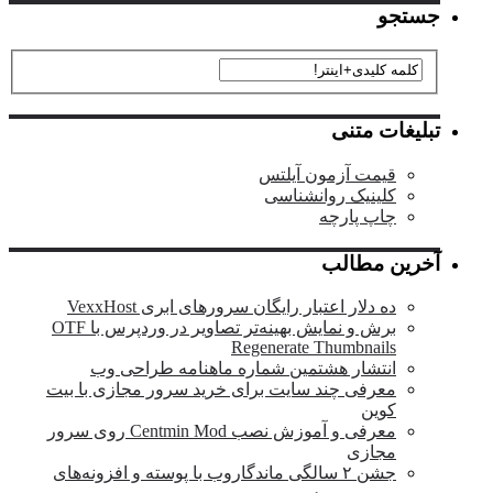
جستجو
تبلیغات متنی
قیمت آزمون آیلتس
کلینیک روانشناسی
چاپ پارچه
آخرین مطالب
ده دلار اعتبار رایگان سرورهای ابری VexxHost
برش و نمایش بهینه‌تر تصاویر در وردپرس با OTF
Regenerate Thumbnails
انتشار هشتمین شماره ماهنامه طراحی وب
معرفی چند سایت برای خرید سرور مجازی با بیت
کوین
معرفی و آموزش نصب Centmin Mod روی سرور
مجازی
جشن ۲ سالگی ماندگار‌وب با پوسته و افزونه‌های