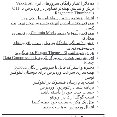
ده دلار اعتبار رایگان سرورهای ابری VexxHost
برش و نمایش بهینه‌تر تصاویر در وردپرس با OTF
Regenerate Thumbnails
انتشار هشتمین شماره ماهنامه طراحی وب
معرفی چند سایت برای خرید سرور مجازی با بیت
کوین
معرفی و آموزش نصب Centmin Mod روی سرور
مجازی
جشن ۲ سالگی ماندگار‌وب با پوسته و افزونه‌های
پریمیوم وردپرس
هر دوشنبه اشتراک Elegant Themes هدیه بگیرید
افزایش سرعت در مرورگر کروم با Data Compression
Proxy
ذخیره و اشتراک فایل با سرویس رایگان pCloud
بهینه‌سازی سرعت وردپرس برای دوستان لینوکس
نویس
نصب پیام رسان فیسبوک در لینوکس
برنامه شما در تلویزیون وردپرس
حساب جیب خود را داشته باشید!
نصب گوگل ارث در اوبونتو
مثل یک هکر به سایت خود حمله کنید!
انتقال وردپرس به هاست جدید