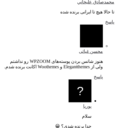
محمدصادق عليخاني
تا حالا هيچ تا ايرانی برنده شده
پاسخ
محسن غیاثی
هنوز شانس بردن پوسته‌های WPZOOM رو نداشتم
ولی از Elegantthemes و Woothemes اکانت برنده شدم.
پاسخ
پوریا
سلام
جدا برنده شدی؟ 😀