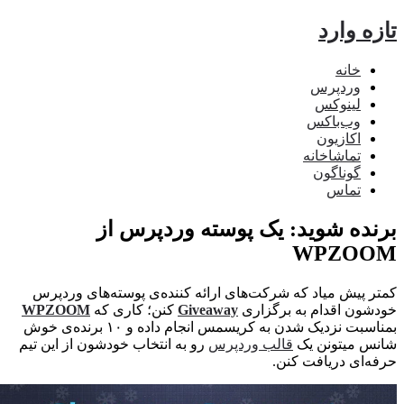
ه وارد
خانه
وردپرس
لینوکس
وب‌باکس
اکازیون
تماشاخانه
گوناگون
تماس
ده شوید: یک پوسته وردپرس از
WPZO
 پیش میاد که شرکت‌های ارائه کننده‌ی پوسته‌های وردپرس
ون اقدام به برگزاری
Giveaway
کنن؛ کاری که
WPZOOM
بمناسبت نزدیک شدن به کریسمس انجام داده و ۱۰ برنده‌ی خوش
 میتونن یک
قالب وردپرس
رو به انتخاب خودشون از این تیم
‌ای دریافت کنن.