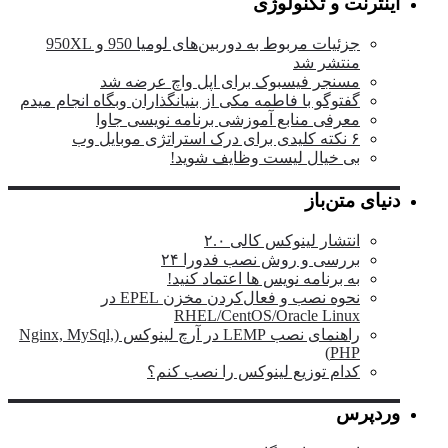
اینترنت و تکنولوژی
جزئیات مربوط به دوربین‌های لومیا 950 و 950XL
منتشر شد
مسنجر فیسبوک برای اپل واچ عرضه شد
گفتوگو با فاطمه مکی از بنیانگذاران وبگاه انجام میدم
معرفی منابع آموزشی برنامه نویسی جاوا
۶ نکته کلیدی برای درک استراتژی موبایل وب
بی خیال لیست وظایف شوید!
دنیای متن‌باز
انتشار لینوکس کالی ۲.۰
بررسی و روش نصب فدورا ۲۴
به برنامه نویس ها اعتماد کنید!
نحوه نصب و فعال‌کردن مخزن EPEL در
RHEL/CentOS/Oracle Linux
راهنمای نصب LEMP در آرچ لینوکس (Nginx, MySql,
PHP)
کدام توزیع لینوکس را نصب کنم؟
وردپرس