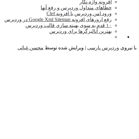
افزونه واژه نگار
خطاهای متداول وردپرس و رفع آنها
ورود امن وردپرس با افزونه Clef
رفع ارورهای افزونه Google Xml Sitemap در وردپرس
۱۰ قدم به سوی بهینه سازی قالب وردپرس
بهترین آنالیزگرها برای وردپرس
یروی
وردپرس پارسی
| ویرایش شده توسط
محسن غیاثی